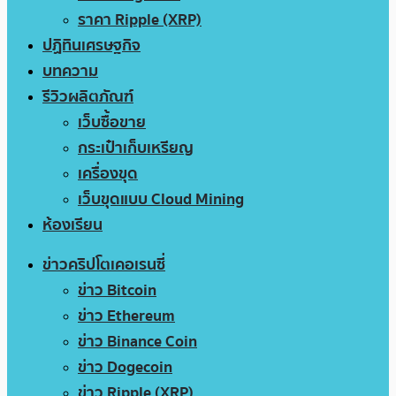
ราคา Ripple (XRP)
ปฏิทินเศรษฐกิจ
บทความ
รีวิวผลิตภัณฑ์
เว็บซื้อขาย
กระเป๋าเก็บเหรียญ
เครื่องขุด
เว็บขุดแบบ Cloud Mining
ห้องเรียน
ข่าวคริปโตเคอเรนซี่
ข่าว Bitcoin
ข่าว Ethereum
ข่าว Binance Coin
ข่าว Dogecoin
ข่าว Ripple (XRP)