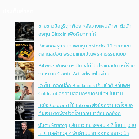
ประเด็นล่าสุด
ชายชาวมิสซูรีถูกฟ้อง หลังวางแผนลักพาตัวนัก
ลงทุน Bitcoin เพื่อเรียกค่าไถ่
Binance รุกหนัก เพิ่มหุ้น bStocks 10 ตัวดังเข้า
ตลาดสปอต พร้อมแคมเปญฟรีค่าธรรมเนียม
Bitwise ฟันธง คริปโตจะไม่เป็นไร แม้สัปดาห์นี้ร่าง
กฎหมาย Clarity Act จะโหวตไม่ผ่าน
‘อ.ตั๊ม’ ถอดปลั้ก Blockclock เก็บเข้าตู้ หวั่นพิษ
Coldcard ลุกลามสู่อุปกรณ์คริปโทฯ ในบ้าน
เหยื่อ Coldcard ใช้ Bitcoin ส่งข้อความหาโจรขอ
คืนเงิน ตัดพ้อชีวิตโอนกลับมาสักนิดก็ยังดี
จับตา Strategy ส่อแววเทขายรอบ 4 ? โอน 1,030
BTC มูลค่าทะลุ 2 พันล้านบาท ออกจากกระเป๋า