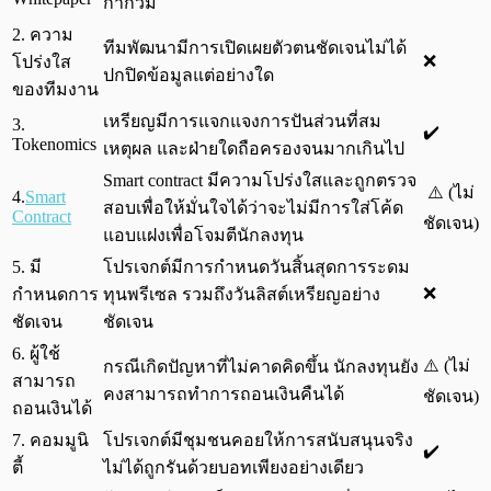
กำกวม
2. ความ
ทีมพัฒนามีการเปิดเผยตัวตนชัดเจนไม่ได้
❌
โปร่งใส
ปกปิดข้อมูลแต่อย่างใด
ของทีมงาน
เหรียญมีการแจกแจงการปันส่วนที่สม
3.
✔️
Tokenomics
เหตุผล และฝ่ายใดถือครองจนมากเกินไป
Smart contract มีความโปร่งใสและถูกตรวจ
⚠️ (ไม่
4.
Smart
สอบเพื่อให้มั่นใจได้ว่าจะไม่มีการใส่โค้ด
Contract
ชัดเจน)
แอบแฝงเพื่อโจมตีนักลงทุน
5. มี
โปรเจกต์มีการกำหนดวันสิ้นสุดการระดม
❌
กำหนดการ
ทุนพรีเซล รวมถึงวันลิสต์เหรียญอย่าง
ชัดเจน
ชัดเจน
6. ผู้ใช้
⚠️ (ไม่
กรณีเกิดปัญหาที่ไม่คาดคิดขึ้น นักลงทุนยัง
สามารถ
คงสามารถทำการถอนเงินคืนได้
ชัดเจน)
ถอนเงินได้
7. คอมมูนิ
โปรเจกต์มีชุมชนคอยให้การสนับสนุนจริง
✔️
ตี้
ไม่ได้ถูกรันด้วยบอทเพียงอย่างเดียว