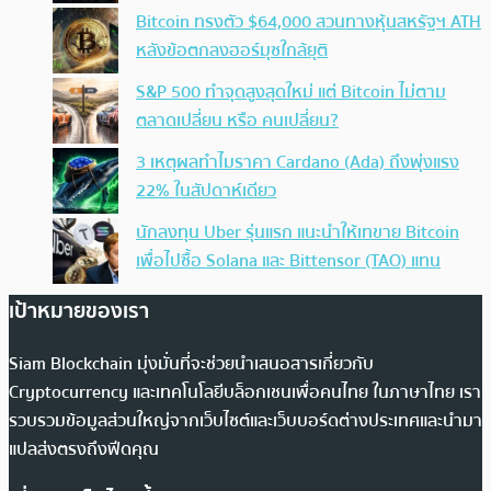
Bitcoin ทรงตัว $64,000 สวนทางหุ้นสหรัฐฯ ATH
หลังข้อตกลงฮอร์มุซใกล้ยุติ
S&P 500 ทำจุดสูงสุดใหม่ แต่ Bitcoin ไม่ตาม
ตลาดเปลี่ยน หรือ คนเปลี่ยน?
3 เหตุผลทำไมราคา Cardano (Ada) ถึงพุ่งแรง
22% ในสัปดาห์เดียว
นักลงทุน Uber รุ่นแรก แนะนำให้เทขาย Bitcoin
เพื่อไปซื้อ Solana และ Bittensor (TAO) แทน
เป้าหมายของเรา
Siam Blockchain มุ่งมั่นที่จะช่วยนำเสนอสารเกี่ยวกับ
Cryptocurrency และเทคโนโลยีบล็อกเชนเพื่อคนไทย ในภาษาไทย เรา
รวบรวมข้อมูลส่วนใหญ่จากเว็บไซต์และเว็บบอร์ดต่างประเทศและนำมา
แปลส่งตรงถึงฟีดคุณ