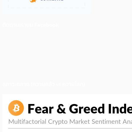
ติดตามเราบน Facebook
สภาวะตลาด (ความกลัว vs ความโลภ)