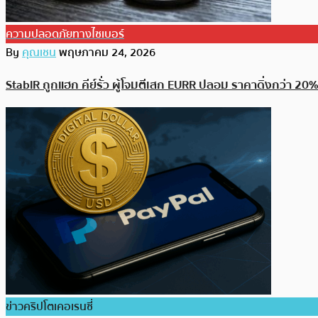
ความปลอดภัยทางไซเบอร์
By
คุณเชน
พฤษภาคม 24, 2026
StablR ถูกแฮก คีย์รั่ว ผู้โจมตีเสก EURR ปลอม ราคาดิ่งกว่า 20%
ข่าวคริปโตเคอเรนซี่