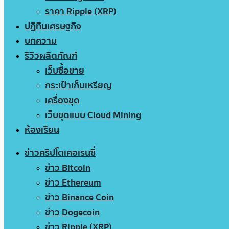
ราคา Ripple (XRP)
ปฏิทินเศรษฐกิจ
บทความ
รีวิวผลิตภัณฑ์
เว็บซื้อขาย
กระเป๋าเก็บเหรียญ
เครื่องขุด
เว็บขุดแบบ Cloud Mining
ห้องเรียน
ข่าวคริปโตเคอเรนซี่
ข่าว Bitcoin
ข่าว Ethereum
ข่าว Binance Coin
ข่าว Dogecoin
ข่าว Ripple (XRP)