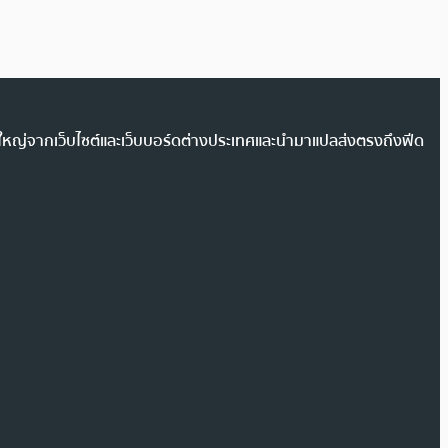
วนใหญ่จากเว็บไซต์และเว็บบอร์ดต่างประเทศและนำมาแปลส่งตรงถึงฟีด