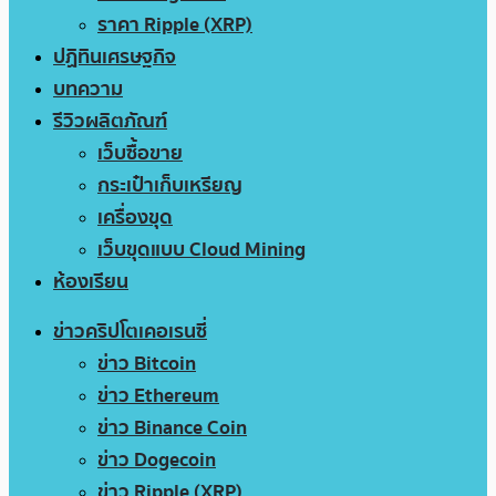
ราคา Ripple (XRP)
ปฏิทินเศรษฐกิจ
บทความ
รีวิวผลิตภัณฑ์
เว็บซื้อขาย
กระเป๋าเก็บเหรียญ
เครื่องขุด
เว็บขุดแบบ Cloud Mining
ห้องเรียน
ข่าวคริปโตเคอเรนซี่
ข่าว Bitcoin
ข่าว Ethereum
ข่าว Binance Coin
ข่าว Dogecoin
ข่าว Ripple (XRP)