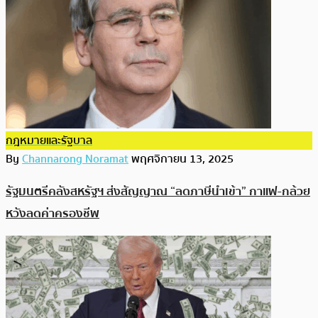
กฎหมายและรัฐบาล
By
Channarong Noramat
พฤศจิกายน 13, 2025
รัฐมนตรีคลังสหรัฐฯ ส่งสัญญาณ “ลดภาษีนำเข้า” กาแฟ-กล้วย
หวังลดค่าครองชีพ