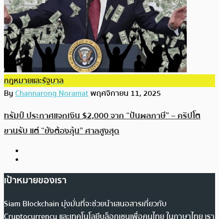
กฎหมายและรัฐบาล
By
Channarong Noramat
พฤศจิกายน 11, 2025
ทรัมป์ ประกาศแจกเงิน $2,000 จาก “ปันผลภาษี” – คริปโต
ขานรับ แต่ “ยังต้องลุ้น” ศาลสูงสุด
เป้าหมายของเรา
Siam Blockchain มุ่งมั่นที่จะช่วยนำเสนอสารเกี่ยวกับ
Cryptocurrency และเทคโนโลยีบล็อกเชนเพื่อคนไทย ในภาษาไทย เรา