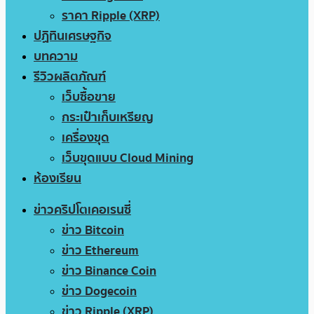
ราคา Ripple (XRP)
ปฏิทินเศรษฐกิจ
บทความ
รีวิวผลิตภัณฑ์
เว็บซื้อขาย
กระเป๋าเก็บเหรียญ
เครื่องขุด
เว็บขุดแบบ Cloud Mining
ห้องเรียน
ข่าวคริปโตเคอเรนซี่
ข่าว Bitcoin
ข่าว Ethereum
ข่าว Binance Coin
ข่าว Dogecoin
ข่าว Ripple (XRP)