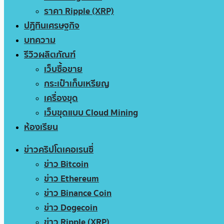
ราคา Ripple (XRP)
ปฏิทินเศรษฐกิจ
บทความ
รีวิวผลิตภัณฑ์
เว็บซื้อขาย
กระเป๋าเก็บเหรียญ
เครื่องขุด
เว็บขุดแบบ Cloud Mining
ห้องเรียน
ข่าวคริปโตเคอเรนซี่
ข่าว Bitcoin
ข่าว Ethereum
ข่าว Binance Coin
ข่าว Dogecoin
ข่าว Ripple (XRP)