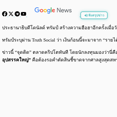
ฟังสรุปข่าว
พร้อมเล่น
ประธานาธิบดีโดนัลด์ ทรัมป์ สร้างความฮือฮาอีกครั้งเม
ทรัมป์ระบุผ่าน Truth Social ว่า เงินก้อนนี้จะมาจาก “ราย
ข่าวนี้ “จุดติด” ตลาดคริปโตทันที โดยนักลงทุนมองว่านี่คื
อุปสรรคใหญ่”
คือต้องรอคำตัดสินชี้ขาดจากศาลสูงสุดสหร