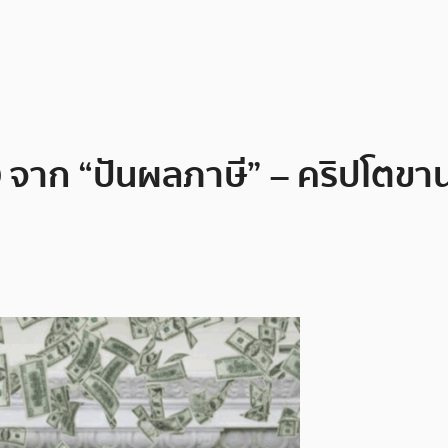
จาก “ปันผลภาษี” – คริปโตขานรั