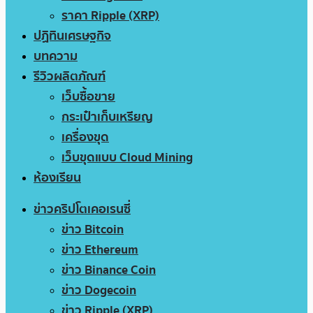
ราคา Ripple (XRP)
ปฏิทินเศรษฐกิจ
บทความ
รีวิวผลิตภัณฑ์
เว็บซื้อขาย
กระเป๋าเก็บเหรียญ
เครื่องขุด
เว็บขุดแบบ Cloud Mining
ห้องเรียน
ข่าวคริปโตเคอเรนซี่
ข่าว Bitcoin
ข่าว Ethereum
ข่าว Binance Coin
ข่าว Dogecoin
ข่าว Ripple (XRP)