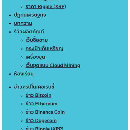
ราคา Ripple (XRP)
ปฏิทินเศรษฐกิจ
บทความ
รีวิวผลิตภัณฑ์
เว็บซื้อขาย
กระเป๋าเก็บเหรียญ
เครื่องขุด
เว็บขุดแบบ Cloud Mining
ห้องเรียน
ข่าวคริปโตเคอเรนซี่
ข่าว Bitcoin
ข่าว Ethereum
ข่าว Binance Coin
ข่าว Dogecoin
ข่าว Ripple (XRP)