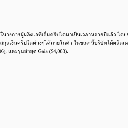
้จักในวงการผู้ผลิตเอทีเอ็มคริปโตมาเป็นเวลาหลายปีแล้ว โดยทา
ุลเงินคริปโตต่างๆได้ภายในตัว ในขณะนี้บริษัทได้ผลิตเครื่อ
06), และรุ่นล่าสุด Gaia ($4,083).