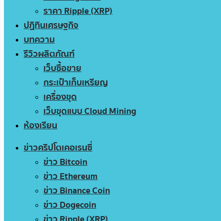
ราคา Ripple (XRP)
ปฏิทินเศรษฐกิจ
บทความ
รีวิวผลิตภัณฑ์
เว็บซื้อขาย
กระเป๋าเก็บเหรียญ
เครื่องขุด
เว็บขุดแบบ Cloud Mining
ห้องเรียน
ข่าวคริปโตเคอเรนซี่
ข่าว Bitcoin
ข่าว Ethereum
ข่าว Binance Coin
ข่าว Dogecoin
ข่าว Ripple (XRP)