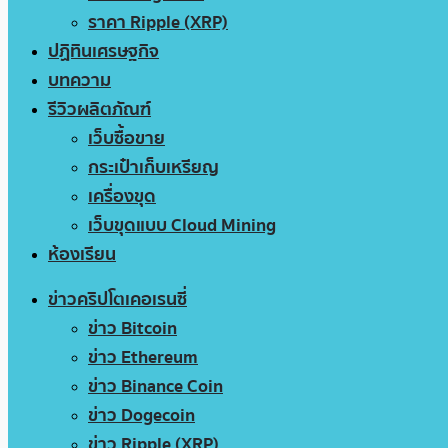
ราคา Ripple (XRP)
ปฏิทินเศรษฐกิจ
บทความ
รีวิวผลิตภัณฑ์
เว็บซื้อขาย
กระเป๋าเก็บเหรียญ
เครื่องขุด
เว็บขุดแบบ Cloud Mining
ห้องเรียน
ข่าวคริปโตเคอเรนซี่
ข่าว Bitcoin
ข่าว Ethereum
ข่าว Binance Coin
ข่าว Dogecoin
ข่าว Ripple (XRP)