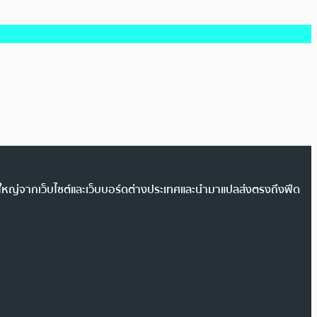
วนใหญ่จากเว็บไซต์และเว็บบอร์ดต่างประเทศและนำมาแปลส่งตรงถึงฟีด