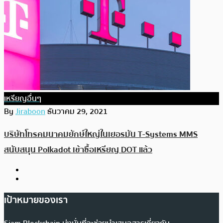
เหรียญอื่นๆ
By
Jiraboon
ธันวาคม 29, 2021
บริษัทโทรคมนาคมยักษ์ใหญ่ในเยอรมัน T-Systems MMS
สนับสนุน Polkadot เข้าซื้อเหรียญ DOT แล้ว
เป้าหมายของเรา