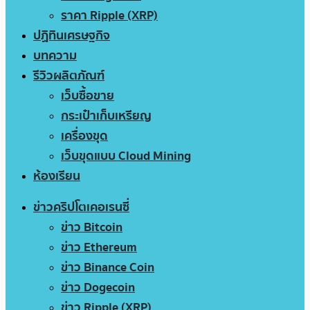
ราคา Ripple (XRP)
ปฏิทินเศรษฐกิจ
บทความ
รีวิวผลิตภัณฑ์
เว็บซื้อขาย
กระเป๋าเก็บเหรียญ
เครื่องขุด
เว็บขุดแบบ Cloud Mining
ห้องเรียน
ข่าวคริปโตเคอเรนซี่
ข่าว Bitcoin
ข่าว Ethereum
ข่าว Binance Coin
ข่าว Dogecoin
ข่าว Ripple (XRP)