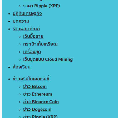
ราคา Ripple (XRP)
ปฏิทินเศรษฐกิจ
บทความ
รีวิวผลิตภัณฑ์
เว็บซื้อขาย
กระเป๋าเก็บเหรียญ
เครื่องขุด
เว็บขุดแบบ Cloud Mining
ห้องเรียน
ข่าวคริปโตเคอเรนซี่
ข่าว Bitcoin
ข่าว Ethereum
ข่าว Binance Coin
ข่าว Dogecoin
ข่าว Ripple (XRP)