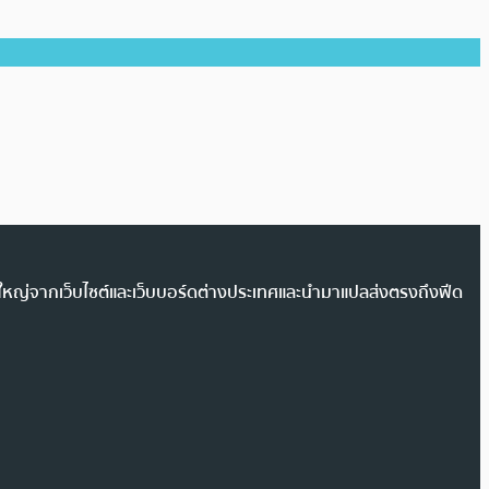
วนใหญ่จากเว็บไซต์และเว็บบอร์ดต่างประเทศและนำมาแปลส่งตรงถึงฟีด