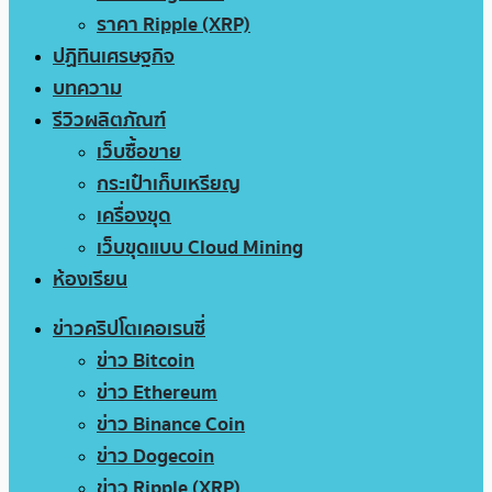
ราคา Ripple (XRP)
ปฏิทินเศรษฐกิจ
บทความ
รีวิวผลิตภัณฑ์
เว็บซื้อขาย
กระเป๋าเก็บเหรียญ
เครื่องขุด
เว็บขุดแบบ Cloud Mining
ห้องเรียน
ข่าวคริปโตเคอเรนซี่
ข่าว Bitcoin
ข่าว Ethereum
ข่าว Binance Coin
ข่าว Dogecoin
ข่าว Ripple (XRP)