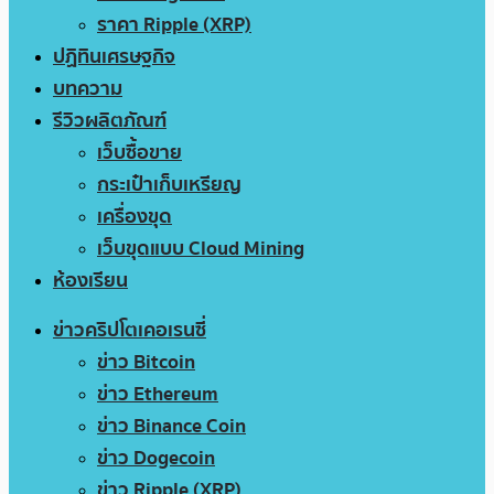
ราคา Ripple (XRP)
ปฏิทินเศรษฐกิจ
บทความ
รีวิวผลิตภัณฑ์
เว็บซื้อขาย
กระเป๋าเก็บเหรียญ
เครื่องขุด
เว็บขุดแบบ Cloud Mining
ห้องเรียน
ข่าวคริปโตเคอเรนซี่
ข่าว Bitcoin
ข่าว Ethereum
ข่าว Binance Coin
ข่าว Dogecoin
ข่าว Ripple (XRP)