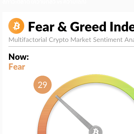
สภาวะตลาด (ความกลัว vs ความโลภ)