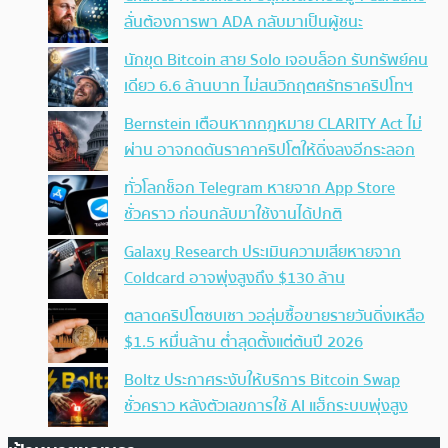
ลั่นต้องการพา ADA กลับมาเป็นผู้ชนะ
นักขุด Bitcoin สาย Solo เจอบล็อก รับทรัพย์คน
เดียว 6.6 ล้านบาท ไม่สนวิกฤตศรัทธาคริปโทฯ
Bernstein เตือนหากกฎหมาย CLARITY Act ไม่
ผ่าน อาจกดดันราคาคริปโตให้ดิ่งลงอีกระลอก
ทั่วโลกช็อก Telegram หายจาก App Store
ชั่วคราว ก่อนกลับมาใช้งานได้ปกติ
Galaxy Research ประเมินความเสียหายจาก
Coldcard อาจพุ่งสูงถึง $130 ล้าน
ตลาดคริปโตซบเซา วอลุ่มซื้อขายรายวันดิ่งเหลือ
$1.5 หมื่นล้าน ต่ำสุดตั้งแต่ต้นปี 2026
Boltz ประกาศระงับให้บริการ Bitcoin Swap
ชั่วคราว หลังตัวเลขการใช้ AI แฮ็กระบบพุ่งสูง