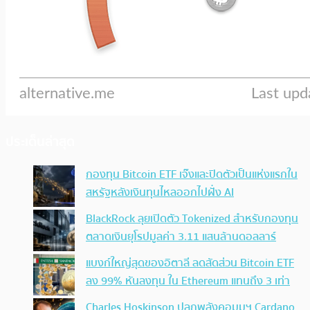
ประเด็นล่าสุด
กองทุน Bitcoin ETF เจ๊งและปิดตัวเป็นแห่งแรกใน
สหรัฐหลังเงินทุนไหลออกไปฝั่ง AI
BlackRock ลุยเปิดตัว Tokenized สำหรับกองทุน
ตลาดเงินยุโรปมูลค่า 3.11 แสนล้านดอลลาร์
แบงก์ใหญ่สุดของอิตาลี ลดสัดส่วน Bitcoin ETF
ลง 99% หันลงทุน ใน Ethereum แทนถึง 3 เท่า
Charles Hoskinson ปลุกพลังคอมมูฯ Cardano