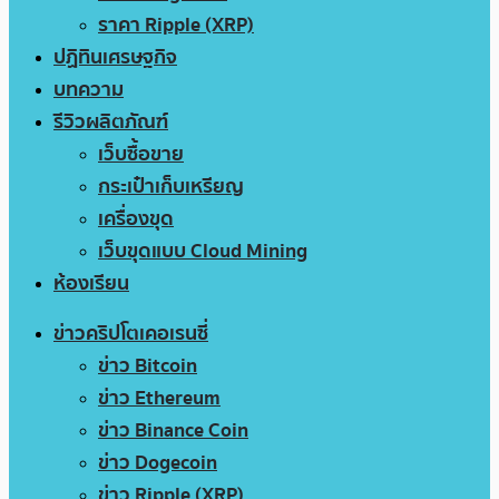
ราคา Ripple (XRP)
ปฏิทินเศรษฐกิจ
บทความ
รีวิวผลิตภัณฑ์
เว็บซื้อขาย
กระเป๋าเก็บเหรียญ
เครื่องขุด
เว็บขุดแบบ Cloud Mining
ห้องเรียน
ข่าวคริปโตเคอเรนซี่
ข่าว Bitcoin
ข่าว Ethereum
ข่าว Binance Coin
ข่าว Dogecoin
ข่าว Ripple (XRP)