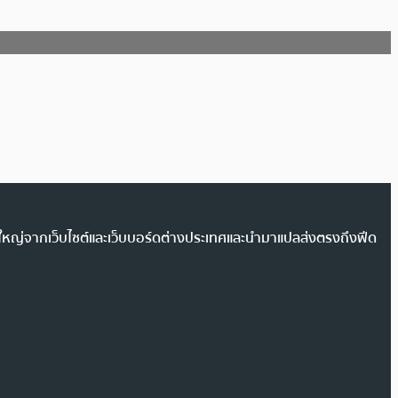
วนใหญ่จากเว็บไซต์และเว็บบอร์ดต่างประเทศและนำมาแปลส่งตรงถึงฟีด