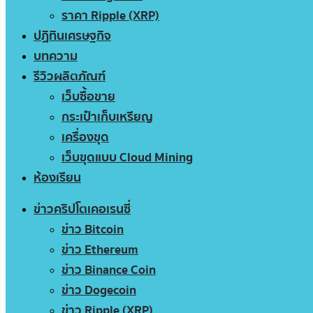
ราคา Ripple (XRP)
ปฏิทินเศรษฐกิจ
บทความ
รีวิวผลิตภัณฑ์
เว็บซื้อขาย
กระเป๋าเก็บเหรียญ
เครื่องขุด
เว็บขุดแบบ Cloud Mining
ห้องเรียน
ข่าวคริปโตเคอเรนซี่
ข่าว Bitcoin
ข่าว Ethereum
ข่าว Binance Coin
ข่าว Dogecoin
ข่าว Ripple (XRP)