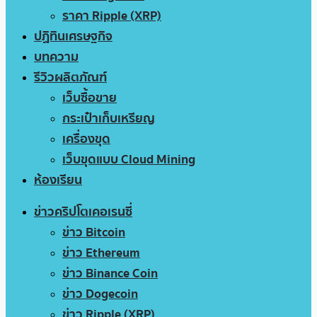
ราคา Ripple (XRP)
ปฏิทินเศรษฐกิจ
บทความ
รีวิวผลิตภัณฑ์
เว็บซื้อขาย
กระเป๋าเก็บเหรียญ
เครื่องขุด
เว็บขุดแบบ Cloud Mining
ห้องเรียน
ข่าวคริปโตเคอเรนซี่
ข่าว Bitcoin
ข่าว Ethereum
ข่าว Binance Coin
ข่าว Dogecoin
ข่าว Ripple (XRP)