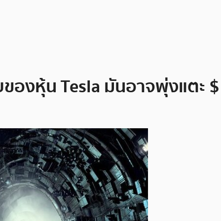
องหุ้น Tesla มันอาจพุ่งแตะ $1