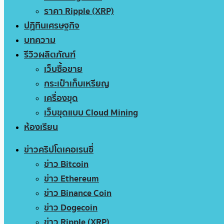
ราคา Ripple (XRP)
ปฏิทินเศรษฐกิจ
บทความ
รีวิวผลิตภัณฑ์
เว็บซื้อขาย
กระเป๋าเก็บเหรียญ
เครื่องขุด
เว็บขุดแบบ Cloud Mining
ห้องเรียน
ข่าวคริปโตเคอเรนซี่
ข่าว Bitcoin
ข่าว Ethereum
ข่าว Binance Coin
ข่าว Dogecoin
ข่าว Ripple (XRP)