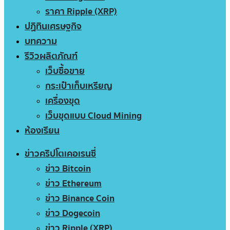
ราคา Ripple (XRP)
ปฏิทินเศรษฐกิจ
บทความ
รีวิวผลิตภัณฑ์
เว็บซื้อขาย
กระเป๋าเก็บเหรียญ
เครื่องขุด
เว็บขุดแบบ Cloud Mining
ห้องเรียน
ข่าวคริปโตเคอเรนซี่
ข่าว Bitcoin
ข่าว Ethereum
ข่าว Binance Coin
ข่าว Dogecoin
ข่าว Ripple (XRP)