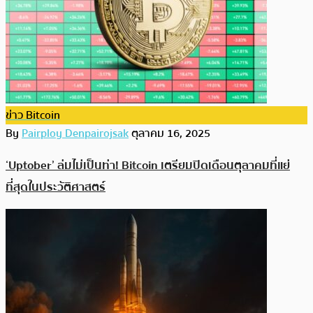
ข่าว Bitcoin
By
Pairploy Denpairojsak
ตุลาคม 16, 2025
‘Uptober’ ล่มไม่เป็นท่า! Bitcoin เตรียมปิดเดือนตุลาคมที่แย่
ที่สุดในประวัติศาสตร์