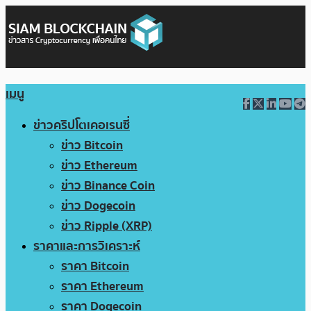
เมนู
ข่าวคริปโตเคอเรนซี่
ข่าว Bitcoin
ข่าว Ethereum
ข่าว Binance Coin
ข่าว Dogecoin
ข่าว Ripple (XRP)
ราคาและการวิเคราะห์
ราคา Bitcoin
ราคา Ethereum
ราคา Dogecoin