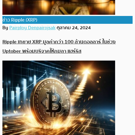
ข่าว Ripple (XRP)
By
Pairploy Denpairojsak
ตุลาคม 24, 2024
Ripple เทขาย XRP มูลค่ากว่า 100 ล้านดอลลาร์ ในช่วง
Uptober พร้อมบริจาคให้กมลา แฮร์ริส