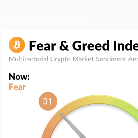
สภาวะตลาด (ความกลัว vs ความโลภ)