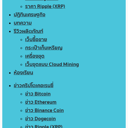
ราคา Ripple (XRP)
ปฏิทินเศรษฐกิจ
บทความ
รีวิวผลิตภัณฑ์
เว็บซื้อขาย
กระเป๋าเก็บเหรียญ
เครื่องขุด
เว็บขุดแบบ Cloud Mining
ห้องเรียน
ข่าวคริปโตเคอเรนซี่
ข่าว Bitcoin
ข่าว Ethereum
ข่าว Binance Coin
ข่าว Dogecoin
ข่าว Ripple (XRP)