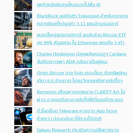
สหรัฐหลังเงินทุนไหลออกไปฝั่ง AI
BlackRock ลุยเปิดตัว Tokenized สำหรับกองทุน
ตลาดเงินยุโรปมูลค่า 3.11 แสนล้านดอลลาร์
แบงก์ใหญ่สุดของอิตาลี ลดสัดส่วน Bitcoin ETF
ลง 99% หันลงทุน ใน Ethereum แทนถึง 3 เท่า
Charles Hoskinson ปลุกพลังคอมมูฯ Cardano
ลั่นต้องการพา ADA กลับมาเป็นผู้ชนะ
นักขุด Bitcoin สาย Solo เจอบล็อก รับทรัพย์คน
เดียว 6.6 ล้านบาท ไม่สนวิกฤตศรัทธาคริปโทฯ
Bernstein เตือนหากกฎหมาย CLARITY Act ไม่
ผ่าน อาจกดดันราคาคริปโตให้ดิ่งลงอีกระลอก
ทั่วโลกช็อก Telegram หายจาก App Store
ชั่วคราว ก่อนกลับมาใช้งานได้ปกติ
Galaxy Research ประเมินความเสียหายจาก