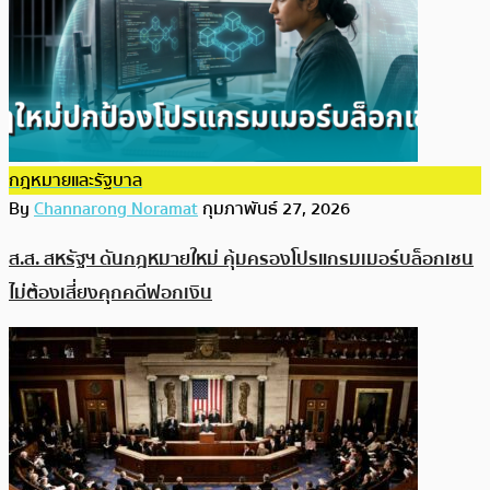
กฎหมายและรัฐบาล
By
Channarong Noramat
กุมภาพันธ์ 27, 2026
ส.ส. สหรัฐฯ ดันกฎหมายใหม่ คุ้มครองโปรแกรมเมอร์บล็อกเชน
ไม่ต้องเสี่ยงคุกคดีฟอกเงิน