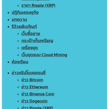
ราคา Ripple (XRP)
ปฏิทินเศรษฐกิจ
บทความ
รีวิวผลิตภัณฑ์
เว็บซื้อขาย
กระเป๋าเก็บเหรียญ
เครื่องขุด
เว็บขุดแบบ Cloud Mining
ห้องเรียน
ข่าวคริปโตเคอเรนซี่
ข่าว Bitcoin
ข่าว Ethereum
ข่าว Binance Coin
ข่าว Dogecoin
ข่าว Ripple (XRP)