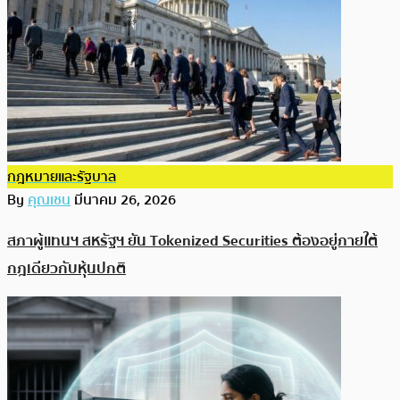
กฎหมายและรัฐบาล
By
คุณเชน
มีนาคม 26, 2026
สภาผู้แทนฯ สหรัฐฯ ยัน Tokenized Securities ต้องอยู่ภายใต้
กฎเดียวกับหุ้นปกติ