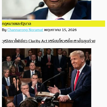
กฎหมายและรัฐบาล
By
Channarong Noramat
พฤษภาคม 15, 2026
วุฒิสภาไฟเขียว Clarity Act เตรียมโหวตชี้ชะตาขั้นสุดท้าย