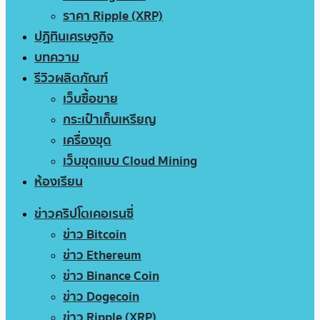
ราคา Ripple (XRP)
ปฏิทินเศรษฐกิจ
บทความ
รีวิวผลิตภัณฑ์
เว็บซื้อขาย
กระเป๋าเก็บเหรียญ
เครื่องขุด
เว็บขุดแบบ Cloud Mining
ห้องเรียน
ข่าวคริปโตเคอเรนซี่
ข่าว Bitcoin
ข่าว Ethereum
ข่าว Binance Coin
ข่าว Dogecoin
ข่าว Ripple (XRP)