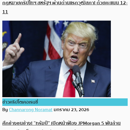
กฎหมายคริปโทฯ สหรัฐฯ ผ่านด่านแรกวุฒิสภา! ด้วยคะแนน 12-
11
ข่าวคริปโตเคอเรนซี่
By
Channarong Noramat
มกราคม 23, 2026
ศึกช้างชนช้าง! “ทรัมป์” เปิดหน้าฟ้อง JPMorgan 5 พันล้าน