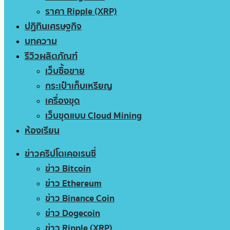
ราคา Ripple (XRP)
ปฏิทินเศรษฐกิจ
บทความ
รีวิวผลิตภัณฑ์
เว็บซื้อขาย
กระเป๋าเก็บเหรียญ
เครื่องขุด
เว็บขุดแบบ Cloud Mining
ห้องเรียน
ข่าวคริปโตเคอเรนซี่
ข่าว Bitcoin
ข่าว Ethereum
ข่าว Binance Coin
ข่าว Dogecoin
ข่าว Ripple (XRP)