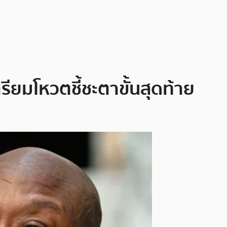
รียมโหวตชี้ชะตาขั้นสุดท้าย