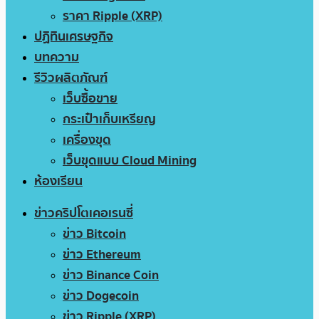
ราคา Ripple (XRP)
ปฏิทินเศรษฐกิจ
บทความ
รีวิวผลิตภัณฑ์
เว็บซื้อขาย
กระเป๋าเก็บเหรียญ
เครื่องขุด
เว็บขุดแบบ Cloud Mining
ห้องเรียน
ข่าวคริปโตเคอเรนซี่
ข่าว Bitcoin
ข่าว Ethereum
ข่าว Binance Coin
ข่าว Dogecoin
ข่าว Ripple (XRP)