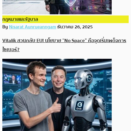
กฎหมายและรัฐบาล
By
Nisarat Aunrueanngam
ธันวาคม 26, 2025
Vitalik สวนกลับ EU! นโยบาย “No Space” คือจุดเริ่มเผด็จการ
ไซเบอร์?