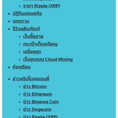
ราคา Ripple (XRP)
ปฏิทินเศรษฐกิจ
บทความ
รีวิวผลิตภัณฑ์
เว็บซื้อขาย
กระเป๋าเก็บเหรียญ
เครื่องขุด
เว็บขุดแบบ Cloud Mining
ห้องเรียน
ข่าวคริปโตเคอเรนซี่
ข่าว Bitcoin
ข่าว Ethereum
ข่าว Binance Coin
ข่าว Dogecoin
ข่าว Ripple (XRP)