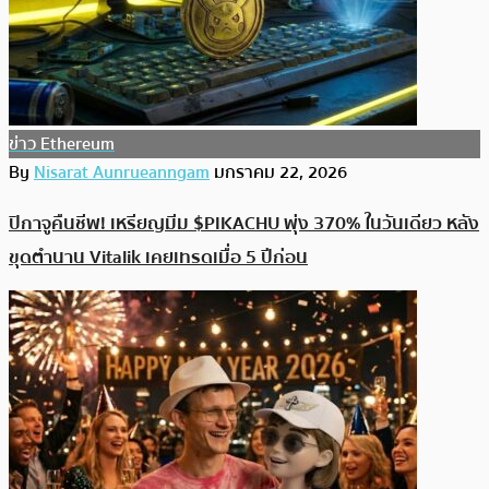
ข่าว Ethereum
By
Nisarat Aunrueanngam
มกราคม 22, 2026
ปิกาจูคืนชีพ! เหรียญมีม $PIKACHU พุ่ง 370% ในวันเดียว หลัง
ขุดตำนาน Vitalik เคยเทรดเมื่อ 5 ปีก่อน