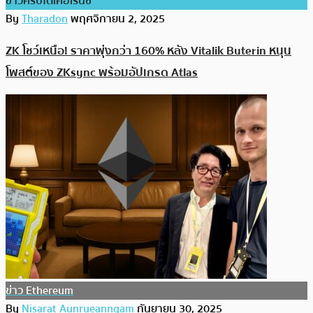
ข่าวคริปโตเคอเรนซี่
By
Tharadon
พฤศจิกายน 2, 2025
ZK โชว์เหนือ! ราคาพุ่งกว่า 160% หลัง Vitalik Buterin หนุน
โพสต์ของ ZKsync พร้อมอัปเกรด Atlas
ข่าว Ethereum
By
Nisarat Aunrueanngam
กันยายน 30, 2025