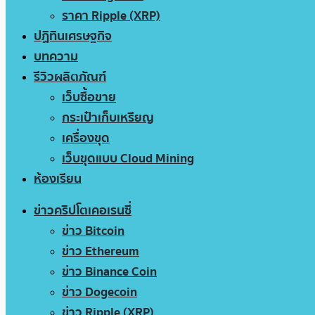
ราคา Ripple (XRP)
ปฏิทินเศรษฐกิจ
บทความ
รีวิวผลิตภัณฑ์
เว็บซื้อขาย
กระเป๋าเก็บเหรียญ
เครื่องขุด
เว็บขุดแบบ Cloud Mining
ห้องเรียน
ข่าวคริปโตเคอเรนซี่
ข่าว Bitcoin
ข่าว Ethereum
ข่าว Binance Coin
ข่าว Dogecoin
ข่าว Ripple (XRP)