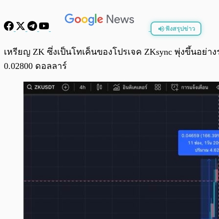
ฟังสรุปข่าว
พร้อมเล่น
เหรียญ ZK ซึ่งเป็นโทเค็นของโปรเจค ZKsync พุ่งขึ้นอย่าง
0.02800 ดอลลาร์