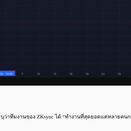
ะบุว่าทีมงานของ ZKsync ได้ “ทำงานที่สุดยอดแต่หลายคนกล