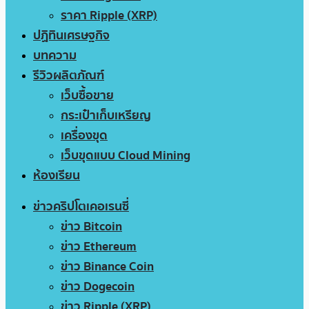
ราคา Ripple (XRP)
ปฏิทินเศรษฐกิจ
บทความ
รีวิวผลิตภัณฑ์
เว็บซื้อขาย
กระเป๋าเก็บเหรียญ
เครื่องขุด
เว็บขุดแบบ Cloud Mining
ห้องเรียน
ข่าวคริปโตเคอเรนซี่
ข่าว Bitcoin
ข่าว Ethereum
ข่าว Binance Coin
ข่าว Dogecoin
ข่าว Ripple (XRP)