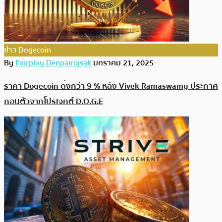
ข่าว Dogecoin
By
Pairploy Denpairojsak
มกราคม 21, 2025
ราคา Dogecoin ดิ่งกว่า 9 % หลัง Vivek Ramaswamy ประกาศ
ถอนตัวจากโปรเจกต์ D.O.G.E