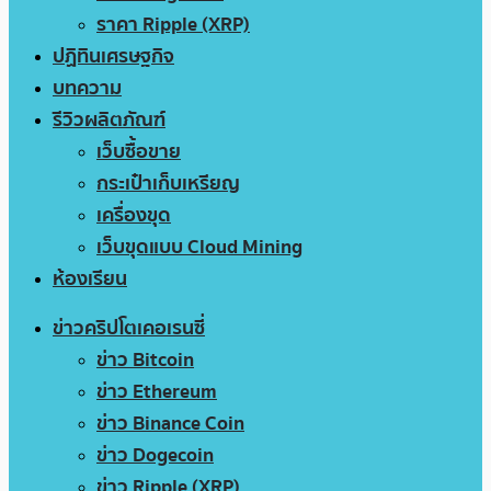
ราคา Ripple (XRP)
ปฏิทินเศรษฐกิจ
บทความ
รีวิวผลิตภัณฑ์
เว็บซื้อขาย
กระเป๋าเก็บเหรียญ
เครื่องขุด
เว็บขุดแบบ Cloud Mining
ห้องเรียน
ข่าวคริปโตเคอเรนซี่
ข่าว Bitcoin
ข่าว Ethereum
ข่าว Binance Coin
ข่าว Dogecoin
ข่าว Ripple (XRP)