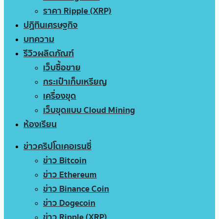
ราคา Ripple (XRP)
ปฏิทินเศรษฐกิจ
บทความ
รีวิวผลิตภัณฑ์
เว็บซื้อขาย
กระเป๋าเก็บเหรียญ
เครื่องขุด
เว็บขุดแบบ Cloud Mining
ห้องเรียน
ข่าวคริปโตเคอเรนซี่
ข่าว Bitcoin
ข่าว Ethereum
ข่าว Binance Coin
ข่าว Dogecoin
ข่าว Ripple (XRP)