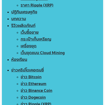
ราคา Ripple (XRP)
ปฏิทินเศรษฐกิจ
บทความ
รีวิวผลิตภัณฑ์
เว็บซื้อขาย
กระเป๋าเก็บเหรียญ
เครื่องขุด
เว็บขุดแบบ Cloud Mining
ห้องเรียน
ข่าวคริปโตเคอเรนซี่
ข่าว Bitcoin
ข่าว Ethereum
ข่าว Binance Coin
ข่าว Dogecoin
ข่าว Ripple (XRP)