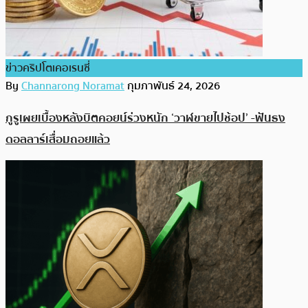
ข่าวคริปโตเคอเรนซี่
By
Channarong Noramat
กุมภาพันธ์ 24, 2026
กูรูเผยเบื้องหลังบิตคอยน์ร่วงหนัก ‘วาฬขายไปช้อป’ -ฟันธง
ดอลลาร์เสื่อมถอยแล้ว