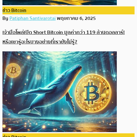
ข่าว Bitcoin
By
Patiphan Santivarotai
พฤษภาคม 6, 2025
เจ้ามือโผล่เปิด Short Bitcoin มูลค่ากว่า 119 ล้านดอลลาร์!
หรือเขารู้อะไรบางอย่างที่เรายังไม่รู้?