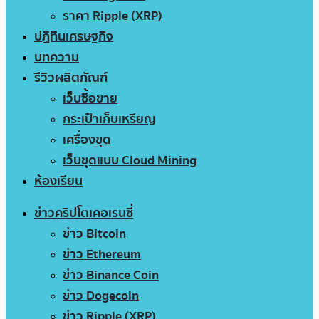
ราคา Ripple (XRP)
ปฏิทินเศรษฐกิจ
บทความ
รีวิวผลิตภัณฑ์
เว็บซื้อขาย
กระเป๋าเก็บเหรียญ
เครื่องขุด
เว็บขุดแบบ Cloud Mining
ห้องเรียน
ข่าวคริปโตเคอเรนซี่
ข่าว Bitcoin
ข่าว Ethereum
ข่าว Binance Coin
ข่าว Dogecoin
ข่าว Ripple (XRP)