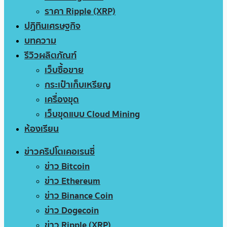
ราคา Ripple (XRP)
ปฏิทินเศรษฐกิจ
บทความ
รีวิวผลิตภัณฑ์
เว็บซื้อขาย
กระเป๋าเก็บเหรียญ
เครื่องขุด
เว็บขุดแบบ Cloud Mining
ห้องเรียน
ข่าวคริปโตเคอเรนซี่
ข่าว Bitcoin
ข่าว Ethereum
ข่าว Binance Coin
ข่าว Dogecoin
ข่าว Ripple (XRP)