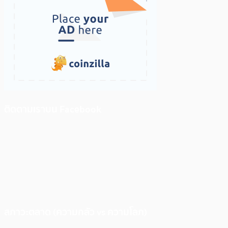
ติดตามเราบน Facebook
สภาวะตลาด (ความกลัว vs ความโลภ)