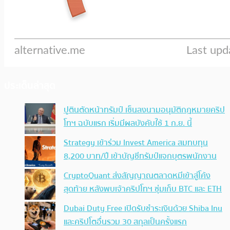
ประเด็นล่าสุด
ปูตินตัดหน้าทรัมป์ เซ็นลงนามอนุมัติกฎหมายคริป
โทฯ ฉบับแรก เริ่มมีผลบังคับใช้ 1 ก.ย. นี้
Strategy เข้าร่วม Invest America สมทบทุน
8,200 บาท/ปี เข้าบัญชีทรัมป์แจกบุตรพนักงาน
CryptoQuant ส่งสัญญาณตลาดหมีเข้าสู่โค้ง
สุดท้าย หลังพบเจ้าคริปโทฯ ซุ่มเก็บ BTC และ ETH
Dubai Duty Free เปิดรับชำระเงินด้วย Shiba Inu
และคริปโตอื่นรวม 30 สกุลเป็นครั้งแรก