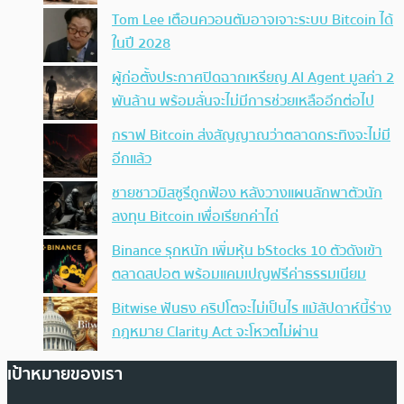
Tom Lee เตือนควอนตัมอาจเจาะระบบ Bitcoin ได้
ในปี 2028
ผู้ก่อตั้งประกาศปิดฉากเหรียญ AI Agent มูลค่า 2
พันล้าน พร้อมลั่นจะไม่มีการช่วยเหลืออีกต่อไป
กราฟ Bitcoin ส่งสัญญาณว่าตลาดกระทิงจะไม่มี
อีกแล้ว
ชายชาวมิสซูรีถูกฟ้อง หลังวางแผนลักพาตัวนัก
ลงทุน Bitcoin เพื่อเรียกค่าไถ่
Binance รุกหนัก เพิ่มหุ้น bStocks 10 ตัวดังเข้า
ตลาดสปอต พร้อมแคมเปญฟรีค่าธรรมเนียม
Bitwise ฟันธง คริปโตจะไม่เป็นไร แม้สัปดาห์นี้ร่าง
กฎหมาย Clarity Act จะโหวตไม่ผ่าน
เป้าหมายของเรา