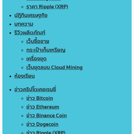
ราคา Ripple (XRP)
ปฏิทินเศรษฐกิจ
บทความ
รีวิวผลิตภัณฑ์
เว็บซื้อขาย
กระเป๋าเก็บเหรียญ
เครื่องขุด
เว็บขุดแบบ Cloud Mining
ห้องเรียน
ข่าวคริปโตเคอเรนซี่
ข่าว Bitcoin
ข่าว Ethereum
ข่าว Binance Coin
ข่าว Dogecoin
ข่าว Ripple (XRP)