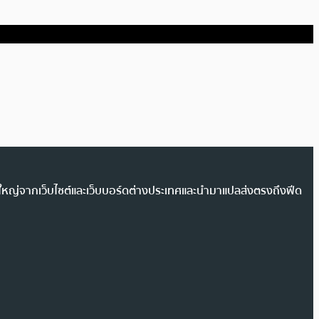
วนใหญ่จากเว็บไซต์และเว็บบอร์ดต่างประเทศและนำมาแปลส่งตรงถึงฟีด