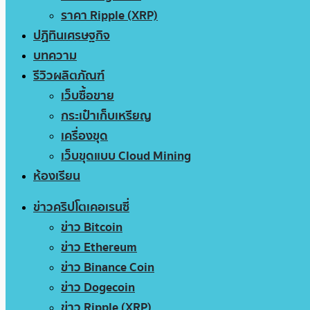
ราคา Ripple (XRP)
ปฏิทินเศรษฐกิจ
บทความ
รีวิวผลิตภัณฑ์
เว็บซื้อขาย
กระเป๋าเก็บเหรียญ
เครื่องขุด
เว็บขุดแบบ Cloud Mining
ห้องเรียน
ข่าวคริปโตเคอเรนซี่
ข่าว Bitcoin
ข่าว Ethereum
ข่าว Binance Coin
ข่าว Dogecoin
ข่าว Ripple (XRP)