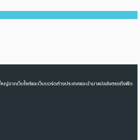
วนใหญ่จากเว็บไซต์และเว็บบอร์ดต่างประเทศและนำมาแปลส่งตรงถึงฟีด