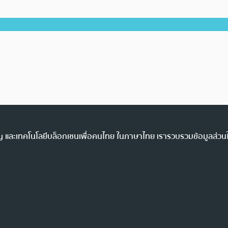
ency และเทคโนโลยีบล็อกเชนเพื่อคนไทย ในภาษาไทย เรารวบรวมข้อมูลส่