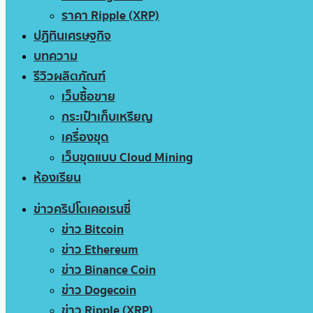
ราคา Ripple (XRP)
ปฏิทินเศรษฐกิจ
บทความ
รีวิวผลิตภัณฑ์
เว็บซื้อขาย
กระเป๋าเก็บเหรียญ
เครื่องขุด
เว็บขุดแบบ Cloud Mining
ห้องเรียน
ข่าวคริปโตเคอเรนซี่
ข่าว Bitcoin
ข่าว Ethereum
ข่าว Binance Coin
ข่าว Dogecoin
ข่าว Ripple (XRP)