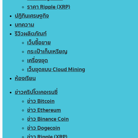
ราคา Ripple (XRP)
ปฏิทินเศรษฐกิจ
บทความ
รีวิวผลิตภัณฑ์
เว็บซื้อขาย
กระเป๋าเก็บเหรียญ
เครื่องขุด
เว็บขุดแบบ Cloud Mining
ห้องเรียน
ข่าวคริปโตเคอเรนซี่
ข่าว Bitcoin
ข่าว Ethereum
ข่าว Binance Coin
ข่าว Dogecoin
ข่าว Ripple (XRP)