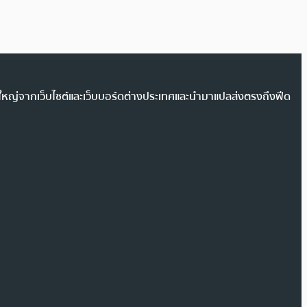
วนใหญ่จากเว็บไซต์และเว็บบอร์ดต่างประเทศและนำมาแปลส่งตรงถึงฟีด