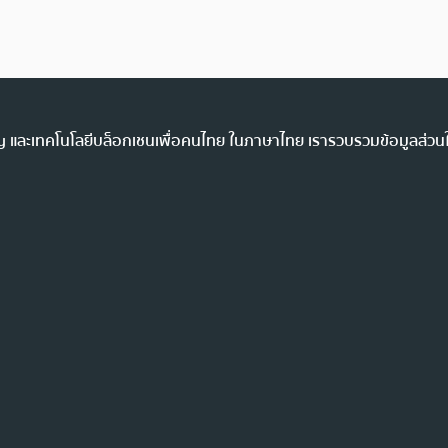
ency และเทคโนโลยีบล็อกเชนเพื่อคนไทย ในภาษาไทย เรารวบรวมข้อมูลส่