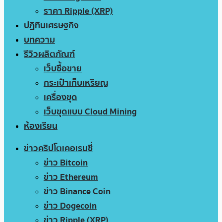
ราคา Ripple (XRP)
ปฏิทินเศรษฐกิจ
บทความ
รีวิวผลิตภัณฑ์
เว็บซื้อขาย
กระเป๋าเก็บเหรียญ
เครื่องขุด
เว็บขุดแบบ Cloud Mining
ห้องเรียน
ข่าวคริปโตเคอเรนซี่
ข่าว Bitcoin
ข่าว Ethereum
ข่าว Binance Coin
ข่าว Dogecoin
ข่าว Ripple (XRP)