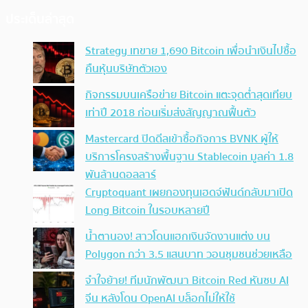
ประเด็นล่าสุด
Strategy เทขาย 1,690 Bitcoin เพื่อนำเงินไปซื้อ
คืนหุ้นบริษัทตัวเอง
กิจกรรมบนเครือข่าย Bitcoin แตะจุดต่ำสุดเทียบ
เท่าปี 2018 ก่อนเริ่มส่งสัญญาณฟื้นตัว
Mastercard ปิดดีลเข้าซื้อกิจการ BVNK ผู้ให้
บริการโครงสร้างพื้นฐาน Stablecoin มูลค่า 1.8
พันล้านดอลลาร์
Cryptoquant เผยกองทุนเฮดจ์ฟันด์กลับมาเปิด
Long Bitcoin ในรอบหลายปี
น้ำตานอง! สาวโดนแฮกเงินจัดงานแต่ง บน
Polygon กว่า 3.5 แสนบาท วอนชุมชนช่วยเหลือ
จำใจย้าย! ทีมนักพัฒนา Bitcoin Red หันซบ AI
จีน หลังโดน OpenAI บล็อกไม่ให้ใช้