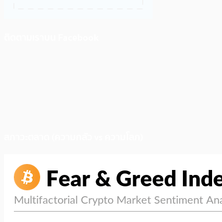
ติดตามเราบน Facebook
สภาวะตลาด (ความกลัว vs ความโลภ)