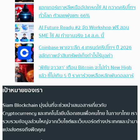
แฮกเกอร์เกาหลีเหนืออัปเกรดใช้ AI กวาดคริปโทฯ
ทั่วโลก ตัวเลขพุ่งแตะ 66%
AI Future Ready #2 จัด Workshop ฟรี สอน
SME ใช้ AI ทำงานจริง 14 ส.ค. นี้
Coinbase พาเจาะลึก 4 เทรนด์คริปโทฯ ปี 2026
สลัดภาพจำสินทรัพย์เก็งกำไรไร้มูลค่า
‘พิชัย จาวลา’ เตือน Bitcoin จะไม่ทำ New High
แล้ว ชี้ไม่เกิน 5 ปี ราคาร่วงเหลือหลักพันดอลลาร์
เป้าหมายของเรา
Siam Blockchain มุ่งมั่นที่จะช่วยนำเสนอสารเกี่ยวกับ
Cryptocurrency และเทคโนโลยีบล็อกเชนเพื่อคนไทย ในภาษาไทย เรา
รวบรวมข้อมูลส่วนใหญ่จากเว็บไซต์และเว็บบอร์ดต่างประเทศและนำมา
แปลส่งตรงถึงฟีดคุณ