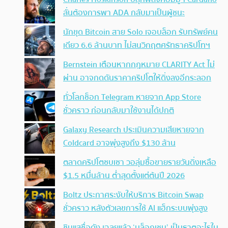
ลั่นต้องการพา ADA กลับมาเป็นผู้ชนะ
นักขุด Bitcoin สาย Solo เจอบล็อก รับทรัพย์คน
เดียว 6.6 ล้านบาท ไม่สนวิกฤตศรัทธาคริปโทฯ
Bernstein เตือนหากกฎหมาย CLARITY Act ไม่
ผ่าน อาจกดดันราคาคริปโตให้ดิ่งลงอีกระลอก
ทั่วโลกช็อก Telegram หายจาก App Store
ชั่วคราว ก่อนกลับมาใช้งานได้ปกติ
Galaxy Research ประเมินความเสียหายจาก
Coldcard อาจพุ่งสูงถึง $130 ล้าน
ตลาดคริปโตซบเซา วอลุ่มซื้อขายรายวันดิ่งเหลือ
$1.5 หมื่นล้าน ต่ำสุดตั้งแต่ต้นปี 2026
Boltz ประกาศระงับให้บริการ Bitcoin Swap
ชั่วคราว หลังตัวเลขการใช้ AI แฮ็กระบบพุ่งสูง
ซินแสชื่อดัง เฉลยแล้ว ‘บล็อกเชน’ เป็นธาตุอะไรใน