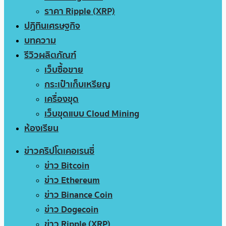
ราคา Ripple (XRP)
ปฏิทินเศรษฐกิจ
บทความ
รีวิวผลิตภัณฑ์
เว็บซื้อขาย
กระเป๋าเก็บเหรียญ
เครื่องขุด
เว็บขุดแบบ Cloud Mining
ห้องเรียน
ข่าวคริปโตเคอเรนซี่
ข่าว Bitcoin
ข่าว Ethereum
ข่าว Binance Coin
ข่าว Dogecoin
ข่าว Ripple (XRP)