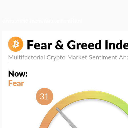
สภาวะตลาด (ความกลัว vs ความโลภ)