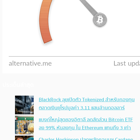
ประเด็นล่าสุด
BlackRock ลุยเปิดตัว Tokenized สำหรับกองทุน
ตลาดเงินยุโรปมูลค่า 3.11 แสนล้านดอลลาร์
แบงก์ใหญ่สุดของอิตาลี ลดสัดส่วน Bitcoin ETF
ลง 99% หันลงทุน ใน Ethereum แทนถึง 3 เท่า
Charles Hoskinson ปลุกพลังคอมมูฯ Cardano