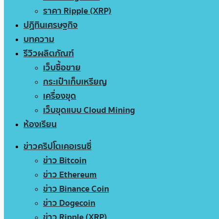
ราคา Ripple (XRP)
ปฏิทินเศรษฐกิจ
บทความ
รีวิวผลิตภัณฑ์
เว็บซื้อขาย
กระเป๋าเก็บเหรียญ
เครื่องขุด
เว็บขุดแบบ Cloud Mining
ห้องเรียน
ข่าวคริปโตเคอเรนซี่
ข่าว Bitcoin
ข่าว Ethereum
ข่าว Binance Coin
ข่าว Dogecoin
ข่าว Ripple (XRP)