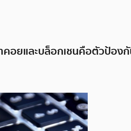
ทคอยและบล็อกเชนคือตัวป้องกันที