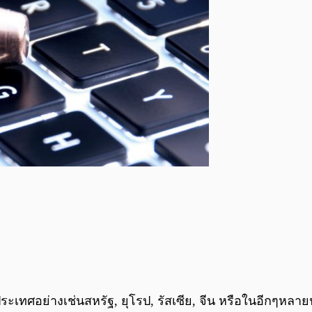
ศอย่างเช่นสหรัฐ, ยุโรป, รัสเซีย, จีน หรือในอีกๆหลายปร