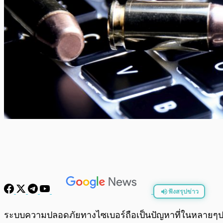
ฟังสรุปข่าว
พร้อมเล่น
ระบบความปลอดภัยทางไซเบอร์ถือเป็นปัญหาที่ในหลายๆประเท