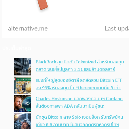
ประเด็นล่าสุด
BlackRock ลุยเปิดตัว Tokenized สำหรับกองทุน
ตลาดเงินยุโรปมูลค่า 3.11 แสนล้านดอลลาร์
แบงก์ใหญ่สุดของอิตาลี ลดสัดส่วน Bitcoin ETF
ลง 99% หันลงทุน ใน Ethereum แทนถึง 3 เท่า
Charles Hoskinson ปลุกพลังคอมมูฯ Cardano
ลั่นต้องการพา ADA กลับมาเป็นผู้ชนะ
นักขุด Bitcoin สาย Solo เจอบล็อก รับทรัพย์คน
เดียว 6.6 ล้านบาท ไม่สนวิกฤตศรัทธาคริปโทฯ