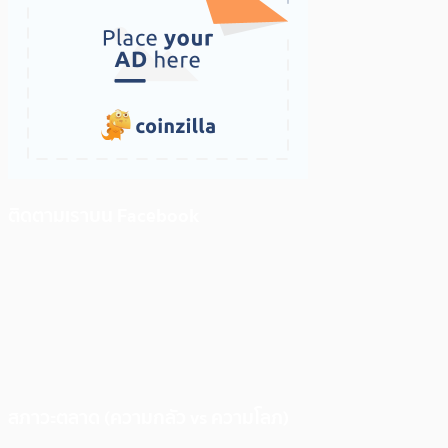
ติดตามเราบน Facebook
สภาวะตลาด (ความกลัว vs ความโลภ)