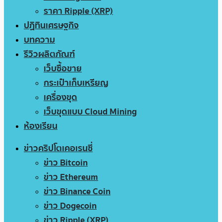
ราคา Ripple (XRP)
ปฏิทินเศรษฐกิจ
บทความ
รีวิวผลิตภัณฑ์
เว็บซื้อขาย
กระเป๋าเก็บเหรียญ
เครื่องขุด
เว็บขุดแบบ Cloud Mining
ห้องเรียน
ข่าวคริปโตเคอเรนซี่
ข่าว Bitcoin
ข่าว Ethereum
ข่าว Binance Coin
ข่าว Dogecoin
ข่าว Ripple (XRP)