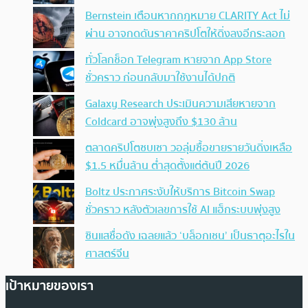
Bernstein เตือนหากกฎหมาย CLARITY Act ไม่
ผ่าน อาจกดดันราคาคริปโตให้ดิ่งลงอีกระลอก
ทั่วโลกช็อก Telegram หายจาก App Store
ชั่วคราว ก่อนกลับมาใช้งานได้ปกติ
Galaxy Research ประเมินความเสียหายจาก
Coldcard อาจพุ่งสูงถึง $130 ล้าน
ตลาดคริปโตซบเซา วอลุ่มซื้อขายรายวันดิ่งเหลือ
$1.5 หมื่นล้าน ต่ำสุดตั้งแต่ต้นปี 2026
Boltz ประกาศระงับให้บริการ Bitcoin Swap
ชั่วคราว หลังตัวเลขการใช้ AI แฮ็กระบบพุ่งสูง
ซินแสชื่อดัง เฉลยแล้ว ‘บล็อกเชน’ เป็นธาตุอะไรใน
ศาสตร์จีน
เป้าหมายของเรา