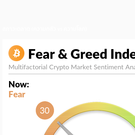
สภาวะตลาด (ความกลัว vs ความโลภ)