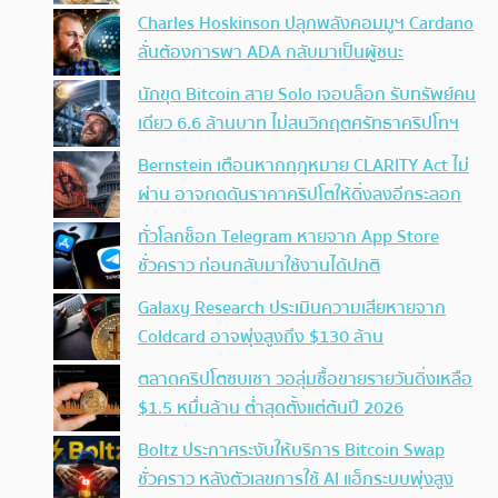
Charles Hoskinson ปลุกพลังคอมมูฯ Cardano
ลั่นต้องการพา ADA กลับมาเป็นผู้ชนะ
นักขุด Bitcoin สาย Solo เจอบล็อก รับทรัพย์คน
เดียว 6.6 ล้านบาท ไม่สนวิกฤตศรัทธาคริปโทฯ
Bernstein เตือนหากกฎหมาย CLARITY Act ไม่
ผ่าน อาจกดดันราคาคริปโตให้ดิ่งลงอีกระลอก
ทั่วโลกช็อก Telegram หายจาก App Store
ชั่วคราว ก่อนกลับมาใช้งานได้ปกติ
Galaxy Research ประเมินความเสียหายจาก
Coldcard อาจพุ่งสูงถึง $130 ล้าน
ตลาดคริปโตซบเซา วอลุ่มซื้อขายรายวันดิ่งเหลือ
$1.5 หมื่นล้าน ต่ำสุดตั้งแต่ต้นปี 2026
Boltz ประกาศระงับให้บริการ Bitcoin Swap
ชั่วคราว หลังตัวเลขการใช้ AI แฮ็กระบบพุ่งสูง