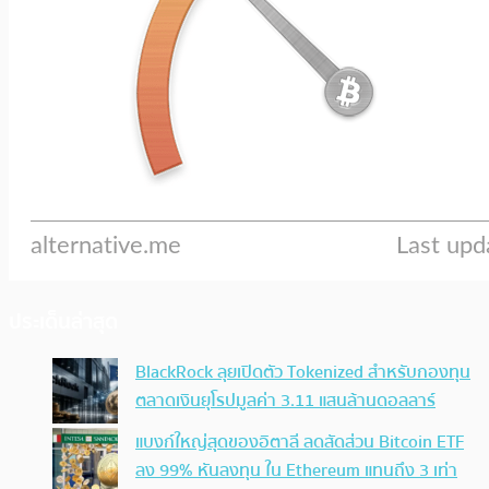
ประเด็นล่าสุด
BlackRock ลุยเปิดตัว Tokenized สำหรับกองทุน
ตลาดเงินยุโรปมูลค่า 3.11 แสนล้านดอลลาร์
แบงก์ใหญ่สุดของอิตาลี ลดสัดส่วน Bitcoin ETF
ลง 99% หันลงทุน ใน Ethereum แทนถึง 3 เท่า