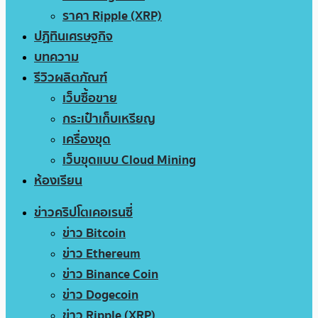
ราคา Ripple (XRP)
ปฏิทินเศรษฐกิจ
บทความ
รีวิวผลิตภัณฑ์
เว็บซื้อขาย
กระเป๋าเก็บเหรียญ
เครื่องขุด
เว็บขุดแบบ Cloud Mining
ห้องเรียน
ข่าวคริปโตเคอเรนซี่
ข่าว Bitcoin
ข่าว Ethereum
ข่าว Binance Coin
ข่าว Dogecoin
ข่าว Ripple (XRP)