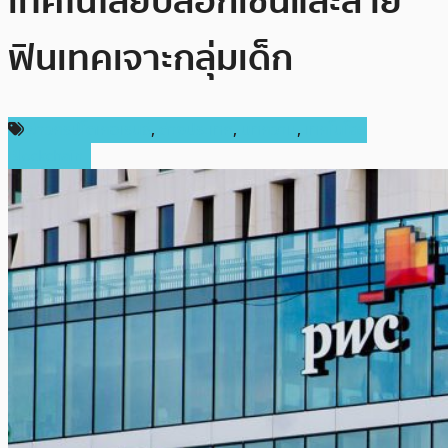
เทคโนโลยีบล็อกเชนและสาย
ฟินเทคเจาะกลุ่มเด็ก
ข่าวคริปโตเคอเรนซี่
,
ต่างประเทศ
,
บทความ
,
เทคโนโลยี
Blockchain