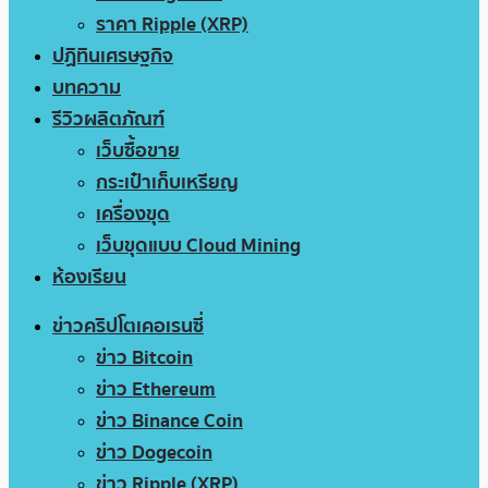
ราคา Ripple (XRP)
ปฏิทินเศรษฐกิจ
บทความ
รีวิวผลิตภัณฑ์
เว็บซื้อขาย
กระเป๋าเก็บเหรียญ
เครื่องขุด
เว็บขุดแบบ Cloud Mining
ห้องเรียน
ข่าวคริปโตเคอเรนซี่
ข่าว Bitcoin
ข่าว Ethereum
ข่าว Binance Coin
ข่าว Dogecoin
ข่าว Ripple (XRP)