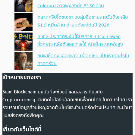
Coldcard อาจพุ่งสูงถึง $130 ล้าน
ตลาดคริปโตซบเซา วอลุ่มซื้อขายรายวันดิ่งเหลือ
$1.5 หมื่นล้าน ต่ำสุดตั้งแต่ต้นปี 2026
Boltz ประกาศระงับให้บริการ Bitcoin Swap
ชั่วคราว หลังตัวเลขการใช้ AI แฮ็กระบบพุ่งสูง
ซินแสชื่อดัง เฉลยแล้ว ‘บล็อกเชน’ เป็นธาตุอะไรใน
ศาสตร์จีน
เป้าหมายของเรา
Siam Blockchain มุ่งมั่นที่จะช่วยนำเสนอสารเกี่ยวกับ
Cryptocurrency และเทคโนโลยีบล็อกเชนเพื่อคนไทย ในภาษาไทย เรา
รวบรวมข้อมูลส่วนใหญ่จากเว็บไซต์และเว็บบอร์ดต่างประเทศและนำมา
แปลส่งตรงถึงฟีดคุณ
เกี่ยวกับเว็บไซต์นี้