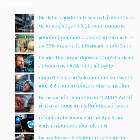
ประเด็นล่าสุด
BlackRock ลุยเปิดตัว Tokenized สำหรับกองทุน
ตลาดเงินยุโรปมูลค่า 3.11 แสนล้านดอลลาร์
แบงก์ใหญ่สุดของอิตาลี ลดสัดส่วน Bitcoin ETF
ลง 99% หันลงทุน ใน Ethereum แทนถึง 3 เท่า
Charles Hoskinson ปลุกพลังคอมมูฯ Cardano
ลั่นต้องการพา ADA กลับมาเป็นผู้ชนะ
นักขุด Bitcoin สาย Solo เจอบล็อก รับทรัพย์คน
เดียว 6.6 ล้านบาท ไม่สนวิกฤตศรัทธาคริปโทฯ
Bernstein เตือนหากกฎหมาย CLARITY Act ไม่
ผ่าน อาจกดดันราคาคริปโตให้ดิ่งลงอีกระลอก
ทั่วโลกช็อก Telegram หายจาก App Store
ชั่วคราว ก่อนกลับมาใช้งานได้ปกติ
Galaxy Research ประเมินความเสียหายจาก