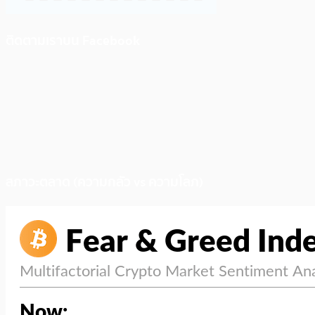
ติดตามเราบน Facebook
สภาวะตลาด (ความกลัว vs ความโลภ)