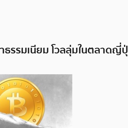
่าธรรมเนียม โวลลุ่มในตลาดญี่ปุ