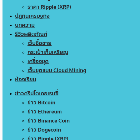
ราคา Ripple (XRP)
ปฏิทินเศรษฐกิจ
บทความ
รีวิวผลิตภัณฑ์
เว็บซื้อขาย
กระเป๋าเก็บเหรียญ
เครื่องขุด
เว็บขุดแบบ Cloud Mining
ห้องเรียน
ข่าวคริปโตเคอเรนซี่
ข่าว Bitcoin
ข่าว Ethereum
ข่าว Binance Coin
ข่าว Dogecoin
ข่าว Ripple (XRP)