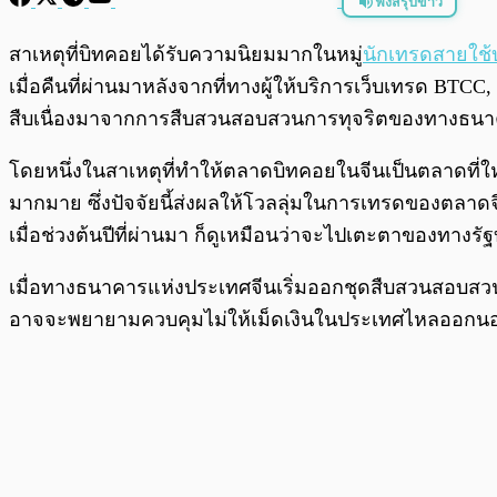
ฟังสรุปข่าว
พร้อมเล่น
สาเหตุที่บิทคอยได้รับความนิยมมากในหมู่
นักเทรดสายใช้
เมื่อคืนที่ผ่านมาหลังจากที่ทางผู้ให้บริการเว็บเทรด B
สืบเนื่องมาจากการสืบสวนสอบสวนการทุจริตของทางธนาคาร
โดยหนึ่งในสาเหตุที่ทำให้ตลาดบิทคอยในจีนเป็นตลาดที่ให
มากมาย ซึ่งปัจจัยนี้ส่งผลให้โวลลุ่มในการเทรดของตลาดจ
เมื่อช่วงต้นปีที่ผ่านมา ก็ดูเหมือนว่าจะไปเตะตาของทาง
เมื่อทางธนาคารแห่งประเทศจีนเริ่มออกชุดสืบสวนสอบสวนเพ
อาจจะพยายามควบคุมไม่ให้เม็ดเงินในประเทศไหลออกนอกปร