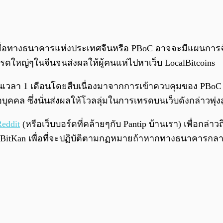
ีนเมื่อทางธนาคารแห่งประเทศจีนหรือ PBoC อาจจะมีแผนกา
ทรดใหญ่ๆในจีนจนส่งผลให้ผู้คนแห่ไปหาเว็บ LocalBitcoins
็นเวลา 1 เดือนโดยสืบเนื่องมาจากการเข้าควบคุมของ PBoC 
คล ซึ่งนั่นส่งผลให้โวลลุ่มในการเทรดบนเว็บดังกล่าวพุ่งสูงข
eddit
(หรือเว็บบอร์ดที่คล้ายๆกับ Pantip บ้านเรา) เพื่อ
 BitKan เพื่อที่จะปฏิบัติตามกฏหมายถ้าหากทางธนาคารกลา