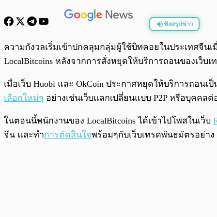
ฟังสรุปข่าว
พร้อมเล่น
ความกังวลเริ่มเข้าปกคลุมกลุ่มผู้ใช้บิทคอยในประเทศจ
LocalBitcoins หลังจากการสั่งหยุดให้บริการถอนของเว็บเ
เมื่อเว็บ Huobi และ OkCoin ประกาศหยุดให้บริการถอนเป
เลือกใหม่ๆ
อย่างเช่นเว็บแลกเปลี่ยนแบบ P2P หรือบุคคลต่อบุค
ในตอนนี้พนักงานของ LocalBitcoins ได้เข้าไปโพสในเว็บ
R
จีน และทำ
การตัดสินใจ
พร้อมๆกับเว็บเทรดพันธมัตรอย่าง