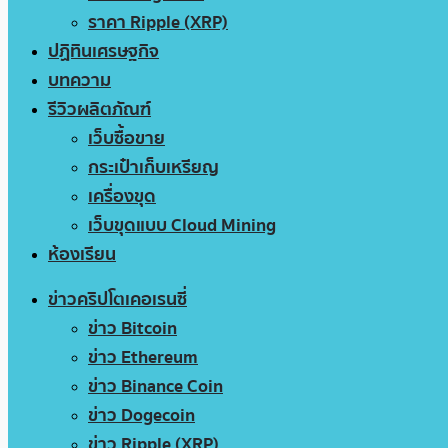
ราคา Ripple (XRP)
ปฏิทินเศรษฐกิจ
บทความ
รีวิวผลิตภัณฑ์
เว็บซื้อขาย
กระเป๋าเก็บเหรียญ
เครื่องขุด
เว็บขุดแบบ Cloud Mining
ห้องเรียน
ข่าวคริปโตเคอเรนซี่
ข่าว Bitcoin
ข่าว Ethereum
ข่าว Binance Coin
ข่าว Dogecoin
ข่าว Ripple (XRP)