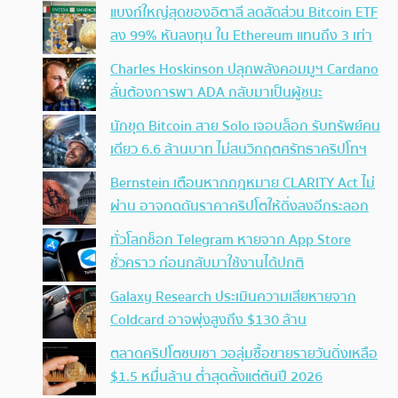
แบงก์ใหญ่สุดของอิตาลี ลดสัดส่วน Bitcoin ETF
ลง 99% หันลงทุน ใน Ethereum แทนถึง 3 เท่า
Charles Hoskinson ปลุกพลังคอมมูฯ Cardano
ลั่นต้องการพา ADA กลับมาเป็นผู้ชนะ
นักขุด Bitcoin สาย Solo เจอบล็อก รับทรัพย์คน
เดียว 6.6 ล้านบาท ไม่สนวิกฤตศรัทธาคริปโทฯ
Bernstein เตือนหากกฎหมาย CLARITY Act ไม่
ผ่าน อาจกดดันราคาคริปโตให้ดิ่งลงอีกระลอก
ทั่วโลกช็อก Telegram หายจาก App Store
ชั่วคราว ก่อนกลับมาใช้งานได้ปกติ
Galaxy Research ประเมินความเสียหายจาก
Coldcard อาจพุ่งสูงถึง $130 ล้าน
ตลาดคริปโตซบเซา วอลุ่มซื้อขายรายวันดิ่งเหลือ
$1.5 หมื่นล้าน ต่ำสุดตั้งแต่ต้นปี 2026