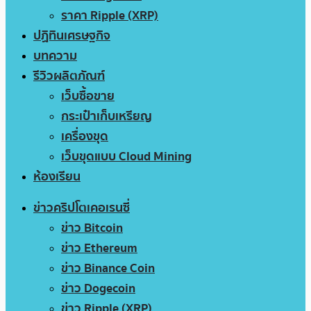
ราคา Ripple (XRP)
ปฏิทินเศรษฐกิจ
บทความ
รีวิวผลิตภัณฑ์
เว็บซื้อขาย
กระเป๋าเก็บเหรียญ
เครื่องขุด
เว็บขุดแบบ Cloud Mining
ห้องเรียน
ข่าวคริปโตเคอเรนซี่
ข่าว Bitcoin
ข่าว Ethereum
ข่าว Binance Coin
ข่าว Dogecoin
ข่าว Ripple (XRP)