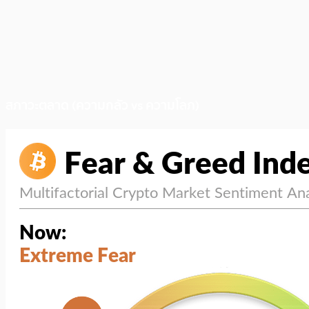
สภาวะตลาด (ความกลัว vs ความโลภ)