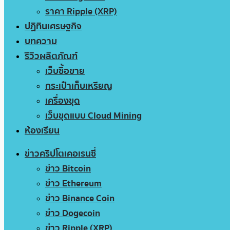
ราคา Ripple (XRP)
ปฏิทินเศรษฐกิจ
บทความ
รีวิวผลิตภัณฑ์
เว็บซื้อขาย
กระเป๋าเก็บเหรียญ
เครื่องขุด
เว็บขุดแบบ Cloud Mining
ห้องเรียน
ข่าวคริปโตเคอเรนซี่
ข่าว Bitcoin
ข่าว Ethereum
ข่าว Binance Coin
ข่าว Dogecoin
ข่าว Ripple (XRP)