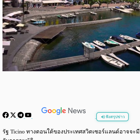
ฟังสรุปข่าว
พร้อมเล่น
รัฐ Ticino ทางตอนใต้ของประเทศสวิตเซอร์แลนด์อาจจะมีเหร