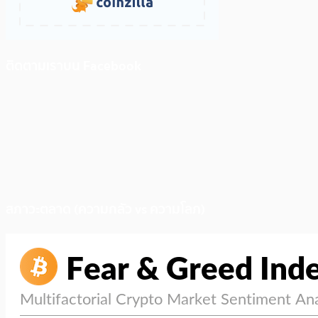
ติดตามเราบน Facebook
สภาวะตลาด (ความกลัว vs ความโลภ)