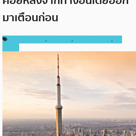
คอยหลังจากทางอินเดียออก
มาเตือนก่อน
กฎหมายและรัฐบาล
,
ข่าว Bitcoin
,
ข่าวคริปโตเคอเรนซี่
,
ต่าง
ประเทศ