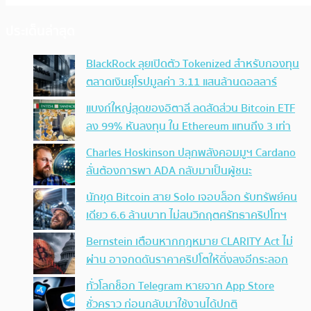
ประเด็นล่าสุด
BlackRock ลุยเปิดตัว Tokenized สำหรับกองทุน
ตลาดเงินยุโรปมูลค่า 3.11 แสนล้านดอลลาร์
แบงก์ใหญ่สุดของอิตาลี ลดสัดส่วน Bitcoin ETF
ลง 99% หันลงทุน ใน Ethereum แทนถึง 3 เท่า
Charles Hoskinson ปลุกพลังคอมมูฯ Cardano
ลั่นต้องการพา ADA กลับมาเป็นผู้ชนะ
นักขุด Bitcoin สาย Solo เจอบล็อก รับทรัพย์คน
เดียว 6.6 ล้านบาท ไม่สนวิกฤตศรัทธาคริปโทฯ
Bernstein เตือนหากกฎหมาย CLARITY Act ไม่
ผ่าน อาจกดดันราคาคริปโตให้ดิ่งลงอีกระลอก
ทั่วโลกช็อก Telegram หายจาก App Store
ชั่วคราว ก่อนกลับมาใช้งานได้ปกติ