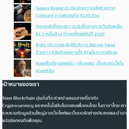
Galaxy Research ประเมินความเสียหายจาก
Coldcard อาจพุ่งสูงถึง $130 ล้าน
ตลาดคริปโตซบเซา วอลุ่มซื้อขายรายวันดิ่งเหลือ
$1.5 หมื่นล้าน ต่ำสุดตั้งแต่ต้นปี 2026
Boltz ประกาศระงับให้บริการ Bitcoin Swap
ชั่วคราว หลังตัวเลขการใช้ AI แฮ็กระบบพุ่งสูง
ซินแสชื่อดัง เฉลยแล้ว ‘บล็อกเชน’ เป็นธาตุอะไรใน
ศาสตร์จีน
เป้าหมายของเรา
Siam Blockchain มุ่งมั่นที่จะช่วยนำเสนอสารเกี่ยวกับ
Cryptocurrency และเทคโนโลยีบล็อกเชนเพื่อคนไทย ในภาษาไทย เรา
รวบรวมข้อมูลส่วนใหญ่จากเว็บไซต์และเว็บบอร์ดต่างประเทศและนำมา
แปลส่งตรงถึงฟีดคุณ