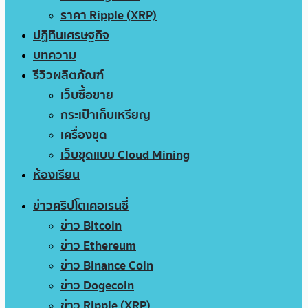
ราคา Ripple (XRP)
ปฏิทินเศรษฐกิจ
บทความ
รีวิวผลิตภัณฑ์
เว็บซื้อขาย
กระเป๋าเก็บเหรียญ
เครื่องขุด
เว็บขุดแบบ Cloud Mining
ห้องเรียน
ข่าวคริปโตเคอเรนซี่
ข่าว Bitcoin
ข่าว Ethereum
ข่าว Binance Coin
ข่าว Dogecoin
ข่าว Ripple (XRP)