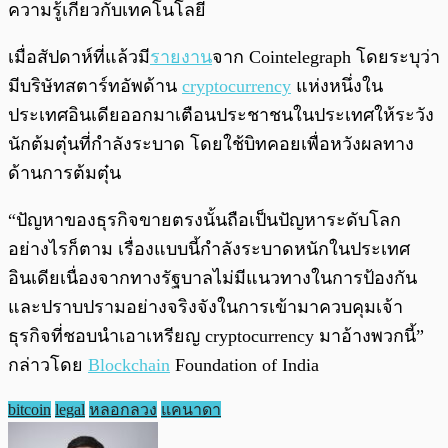
ความรู้เกี่ยวกับเทคโนโลยี
เมื่อสัปดาห์ที่แล้วมี
รายงาน
จาก Cointelegraph โดยระบุว่า
มีบริษัทสตาร์ทอัพด้าน
cryptocurrency
แห่งหนึ่งใน
ประเทศอินเดียออกมาเตือนประชาชนในประเทศให้ระวัง
นักต้มตุ๋นที่กำลังระบาด โดยใช้บิทคอยเพื่อหวังผลทาง
ด้านการต้มตุ๋น
“ปัญหาของธุรกิจขายตรงนั้นถือเป็นปัญหาระดับโลก
อย่างไรก็ตาม เรื่องแบบนี้กำลังระบาดหนักในประเทศ
อินเดียเนื่องจากทางรัฐบาลไม่มีแนวทางในการป้องกัน
และปราบปรามอย่างจริงจังในการเข้ามาควบคุมเจ้า
ธุรกิจที่ชอบนำเอาเหรียญ cryptocurrency มาอ้างพวกนี้”
กล่าวโดย
Blockchain
Foundation of India
bitcoin
legal
หลอกลวง
แคนาดา