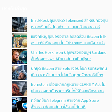
ประเด็นล่าสุด
BlackRock ลุยเปิดตัว Tokenized สำหรับกองทุน
ตลาดเงินยุโรปมูลค่า 3.11 แสนล้านดอลลาร์
แบงก์ใหญ่สุดของอิตาลี ลดสัดส่วน Bitcoin ETF
ลง 99% หันลงทุน ใน Ethereum แทนถึง 3 เท่า
Charles Hoskinson ปลุกพลังคอมมูฯ Cardano
ลั่นต้องการพา ADA กลับมาเป็นผู้ชนะ
นักขุด Bitcoin สาย Solo เจอบล็อก รับทรัพย์คน
เดียว 6.6 ล้านบาท ไม่สนวิกฤตศรัทธาคริปโทฯ
Bernstein เตือนหากกฎหมาย CLARITY Act ไม่
ผ่าน อาจกดดันราคาคริปโตให้ดิ่งลงอีกระลอก
ทั่วโลกช็อก Telegram หายจาก App Store
ชั่วคราว ก่อนกลับมาใช้งานได้ปกติ