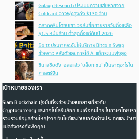
Galaxy Research ประเมินความเสียหายจาก
Coldcard อาจพุ่งสูงถึง $130 ล้าน
ตลาดคริปโตซบเซา วอลุ่มซื้อขายรายวันดิ่งเหลือ
$1.5 หมื่นล้าน ต่ำสุดตั้งแต่ต้นปี 2026
Boltz ประกาศระงับให้บริการ Bitcoin Swap
ชั่วคราว หลังตัวเลขการใช้ AI แฮ็กระบบพุ่งสูง
ซินแสชื่อดัง เฉลยแล้ว ‘บล็อกเชน’ เป็นธาตุอะไรใน
ศาสตร์จีน
เป้าหมายของเรา
Siam Blockchain มุ่งมั่นที่จะช่วยนำเสนอสารเกี่ยวกับ
Cryptocurrency และเทคโนโลยีบล็อกเชนเพื่อคนไทย ในภาษาไทย เรา
รวบรวมข้อมูลส่วนใหญ่จากเว็บไซต์และเว็บบอร์ดต่างประเทศและนำมา
แปลส่งตรงถึงฟีดคุณ