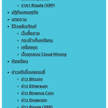
ราคา Ripple (XRP)
ปฏิทินเศรษฐกิจ
บทความ
รีวิวผลิตภัณฑ์
เว็บซื้อขาย
กระเป๋าเก็บเหรียญ
เครื่องขุด
เว็บขุดแบบ Cloud Mining
ห้องเรียน
ข่าวคริปโตเคอเรนซี่
ข่าว Bitcoin
ข่าว Ethereum
ข่าว Binance Coin
ข่าว Dogecoin
ข่าว Ripple (XRP)