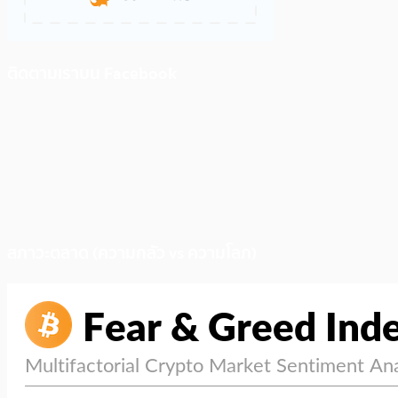
ติดตามเราบน Facebook
สภาวะตลาด (ความกลัว vs ความโลภ)