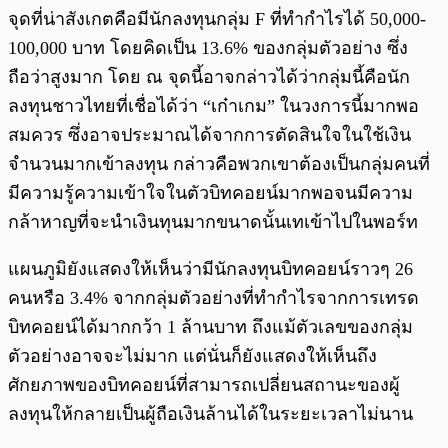
จุดที่น่าสังเกตคือมีนักลงทุนกลุ่ม F ที่ทำกำไรได้ 50,000-
100,000 บาท โดยคิดเป็น 13.6% ของกลุ่มตัวอย่าง ซึ่ง
ถือว่าสูงมาก โดย ณ จุดนี้อาจกล่าวได้ว่ากลุ่มนี้คือนัก
ลงทุนชาวไทยที่เชื่อได้ว่า “เก๋าเกม” ในวงการนี้มากพอ
สมควร ซึ่งอาจประมาณได้จากการตัดสินใจในใช้เงิน
จำนวนมากเข้าลงทุน กล่าวคือพวกเขาต้องเป็นกลุ่มคนที่
มีความรู้ความเข้าใจในตัวบิทคอยน์มากพอจนมีความ
กล้าหาญที่จะนำเงินทุนมากขนาดนั้นเทเข้าไปในพอร์ท
แผนภูมิยังแสดงให้เห็นว่ามีนักลงทุนบิทคอยน์ราวๆ 26
คนหรือ 3.4% จากกลุ่มตัวอย่างที่ทำกำไรจากการเทรด
บิทคอยน์ได้มากกว้า 1 ล้านบาท ถึงแม้ตัวเลขของกลุ่ม
ตัวอย่างอาจจะไม่มาก แต่นั่นก็ยังแสดงให้เห็นถึง
ศักยภาพของบิทคอยน์ที่สามารถเปลี่ยนสถานะของผู้
ลงทุนให้กลายเป็นผู้ถือเงินล้านได้ในระยะเวลาไม่นาน