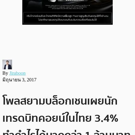
By
Jiraboon
มิถุนายน 3, 2017
โพลสยามบล็อกเชนเผยนัก
เทรดบิทคอยน์ในไทย 3.4%