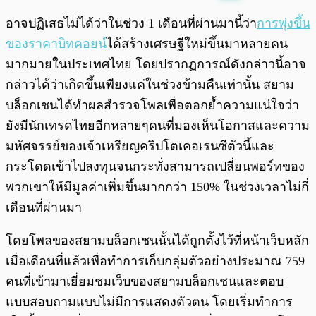
พร้อมเล่น
0:00
/
0:00
อาจปฏิเสธไม่ได้ว่าในช่วง 1 เดือนที่ผ่านมานี้ว่า
การพุ่งขึ้น
ของราคาบิทคอยน์
ได้สร้างเศรษฐีใหม่ขึ้นมาหลายคน
มากมายในประเทศไทย โดยปรากฏการณ์ดังกล่าวนี้อาจ
กล่าวได้ว่าเกิดขึ้นเพียงแค่ในช่วงข้ามคืนเท่านั้น สยาม
บล็อกเชนได้ทำผลสำรวจโพลเพื่อตอกย้ำความแน่ใจว่า
ยังมีนักเทรดไทยอีกหลายๆคนที่มองเห็นโอกาสและความ
มหัศจรรย์ของเจ้าเหรียญคริปโตเคอเรนซีตัวนี้และ
กระโดดเข้าไปลงทุนจนกระทั่งสามารถเปลี่ยนพอร์ทของ
พวกเขาให้มีมูลค่าเพิ่มขึ้นมากกว่า 150% ในช่วงเวลาไม่กี่
เดือนที่ผ่านมา
โดยโพลของสยามบล็อกเชนนั้นได้ถูกตั้งไว้ที่หน้าเว็บหลัก
เมื่อเดือนที่แล้วเพื่อทำการเก็บกลุ่มตัวอย่างประมาณ 759
คนที่เข้ามาเยี่ยมชมเว็บของสยามบล็อกเชนและตอบ
แบบสอบถามแบบไม่มีการแสดงตัวตน โดยเริ่มทำการ