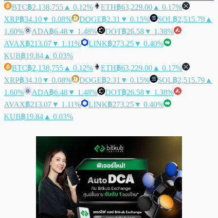
BTC
฿2,138,755
▲ 0.12%
ETH
฿63,229.00
▲ 0.17%
XRP
฿34.10
▼ 0.08%
DOGE
฿2.31
▼ 0.15%
SOL
฿2,515.79
▲
1.60%
ADA
฿6.48
▼ 1.48%
DOT
฿26.58
▼ 1.38%
AVAX
฿213.07
▼ 1.11%
LINK
฿273.25
▼ 0.40%
KUB
฿19.84
▲ 0.03%
BTC
฿2,138,755
▲ 0.12%
ETH
฿63,229.00
▲ 0.17%
XRP
฿34.10
▼ 0.08%
DOGE
฿2.31
▼ 0.15%
SOL
฿2,515.79
▲
1.60%
ADA
฿6.48
▼ 1.48%
DOT
฿26.58
▼ 1.38%
AVAX
฿213.07
▼ 1.11%
LINK
฿273.25
▼ 0.40%
KUB
฿19.84
▲ 0.03%