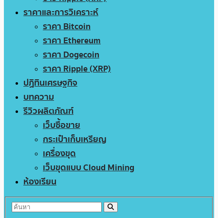
ราคาและการวิเคราะห์
ราคา Bitcoin
ราคา Ethereum
ราคา Dogecoin
ราคา Ripple (XRP)
ปฏิทินเศรษฐกิจ
บทความ
รีวิวผลิตภัณฑ์
เว็บซื้อขาย
กระเป๋าเก็บเหรียญ
เครื่องขุด
เว็บขุดแบบ Cloud Mining
ห้องเรียน