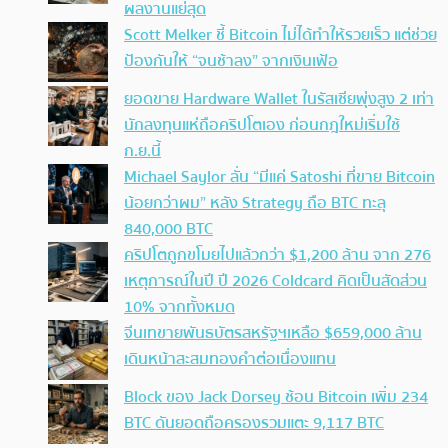
ผลงานแย่สุด
Scott Melker ชี้ Bitcoin ไม่ได้ทำให้รวยเร็ว แต่ช่วย
ป้องกันให้ “จนช้าลง” จากเงินเฟ้อ
ยอดขาย Hardware Wallet ในรัสเซียพุ่งสูง 2 เท่า
นักลงทุนแห่ถือคริปโตเอง ก่อนกฎใหม่เริ่มใช้
ก.ย.นี้
Michael Saylor ลั่น “มีแค่ Satoshi ที่ขาย Bitcoin
น้อยกว่าผม” หลัง Strategy ถือ BTC ทะลุ
840,000 BTC
คริปโตถูกขโมยไปแล้วกว่า $1,200 ล้าน จาก 276
เหตุการณ์ในปี ปี 2026 Coldcard คิดเป็นสัดส่วน
10% จากทั้งหมด
จีนเทขายพันธบัตรสหรัฐฯเหลือ $659,000 ล้าน
เดินหน้าสะสมทองคำต่อเนื่องแทน
Block ของ Jack Dorsey ช้อน Bitcoin เพิ่ม 234
BTC ดันยอดถือครองรวมแตะ 9,117 BTC