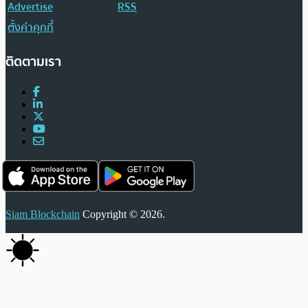
Advertise
RSS
ตั้งค่าคุกกี้
ติดตามเรา
Siam Blockchain
Copyright © 2026.