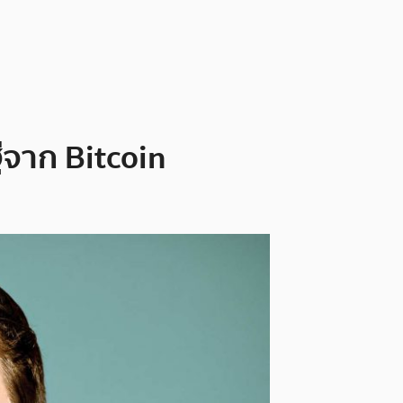
ฐีจาก Bitcoin