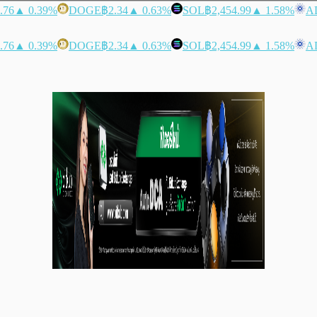
.76
▲ 0.39%
DOGE
฿2.34
▲ 0.63%
SOL
฿2,454.99
▲ 1.58%
A
.76
▲ 0.39%
DOGE
฿2.34
▲ 0.63%
SOL
฿2,454.99
▲ 1.58%
A