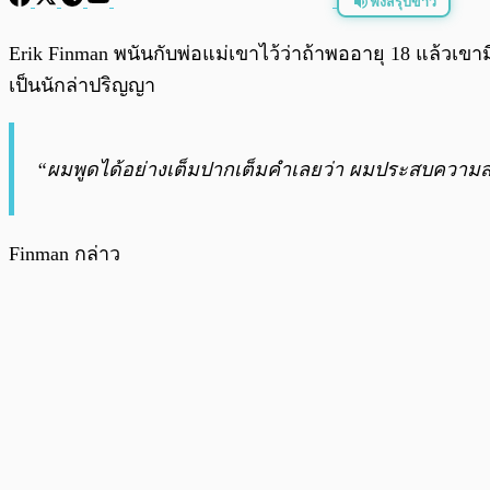
ฟังสรุปข่าว
พร้อมเล่น
Erik Finman พนันกับพ่อแม่เขาไว้ว่าถ้าพออายุ 18 แล้วเ
เป็นนักล่าปริญญา
“ผมพูดได้อย่างเต็มปากเต็มคำเลยว่า ผมประสบความส
Finman กล่าว