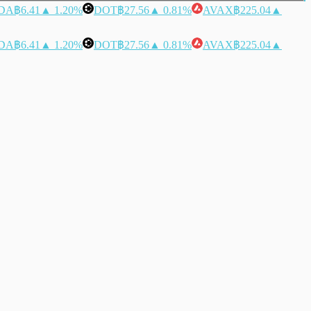
DA
฿6.41
▲ 1.20%
DOT
฿27.56
▲ 0.81%
AVAX
฿225.04
▲
DA
฿6.41
▲ 1.20%
DOT
฿27.56
▲ 0.81%
AVAX
฿225.04
▲